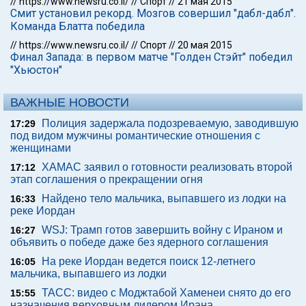
//
https://www.newsru.co.il/
//
Спорт
//
21 мая 2015
Смит установил рекорд. Мозгов совершил "дабл-дабл".
Команда Блатта победила
//
https://www.newsru.co.il/
//
Спорт
//
20 мая 2015
Финал Запада: в первом матче "Голден Стэйт" победил
"Хьюстон"
ВАЖНЫЕ НОВОСТИ
Полиция задержала подозреваемую, заводившую
17:29
под видом мужчины романтические отношения с
женщинами
ХАМАС заявил о готовности реализовать второй
17:12
этап соглашения о прекращении огня
Найдено тело мальчика, выпавшего из лодки на
16:33
реке Иордан
WSJ: Трамп готов завершить войну с Ираном и
16:27
объявить о победе даже без ядерного соглашения
На реке Иордан ведется поиск 12-летнего
16:05
мальчика, выпавшего из лодки
ТАСС: видео с Моджтабой Хаменеи снято до его
15:55
назначения верховным лидером Ирана