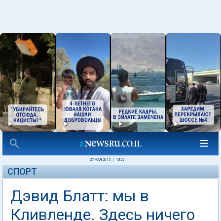
27 МАЯ 2015
|
15:00
СПОРТ
Дэвид Блатт: мы в
Кливленде. Здесь ничего