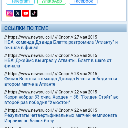
Telegram
WhatsApp
Facebook
ССЫЛКИ ПО ТЕМЕ
//
https://www.newsru.co.il/
//
Спорт
//
27 мая 2015
НБА: команда Дэвида Блатта разгромила "Атланту" и
вышла в финал
//
https://www.newsru.co.il/
//
Спорт
//
25 мая 2015
НБА: Джеймс выиграл у Атланты, Блатт в шаге от
финала
//
https://www.newsru.co.il/
//
Спорт
//
23 мая 2015
Финал Востока: команда Дэвида Блатта победила во
втором матче в Атланте
//
https://www.newsru.co.il/
//
Спорт
//
22 мая 2015
Карри набрал 33 очка, Харден – 38. "Голден Стэйт" во
второй раз победил "Хьюстон"
//
https://www.newsru.co.il/
//
Спорт
//
22 мая 2015
Результаты четвертьфинальных матчей чемпионата
Израиля по баскетболу