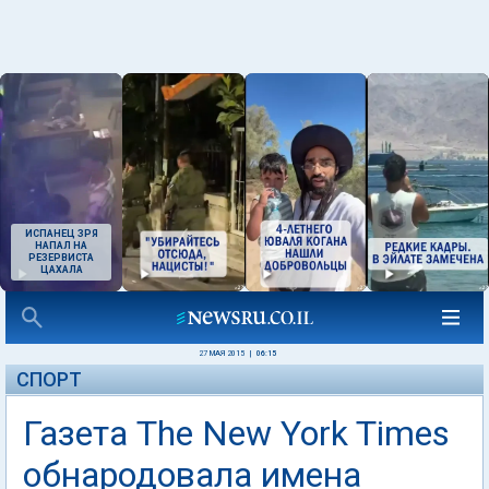
ИСПАНЕЦ ЗРЯ
НАПАЛ НА
РЕЗЕРВИСТА
ЦАХАЛА
27 МАЯ 2015
|
06:15
СПОРТ
Газета The New York Times
обнародовала имена