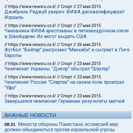
//
https://www.newsru.co.il/
//
Спорт
//
27 мая 2015
Джибриль Раджуб уверен: ФИФА дисквалифицирует
Израиль
//
https://www.newsru.co.il/
//
Спорт
//
27 мая 2015
Чиновники ФИФА арестованы в пятизвездочном отеле
в Швейцарии. Их могут выдать США
//
https://www.newsru.co.il/
//
Спорт
//
26 мая 2015
Футбол: "Бейтар" разгромил "Маккаби" и сыграет в Лиге
Европы
//
https://www.newsru.co.il/
//
Спорт
//
23 мая 2015
Чемпионат Украины: "Днепр" обыграл "Шахтер"
//
https://www.newsru.co.il/
//
Спорт
//
23 мая 2015
Чемпионат России: "Спартак" на своем поле проиграл
"Уфе"
//
https://www.newsru.co.il/
//
Спорт
//
23 мая 2015
Завершился чемпионат Германии: результаты матчей
ВАЖНЫЕ НОВОСТИ
Министр обороны Пакистана: исламский мир
08:21
должен объединиться против израильской угрозы