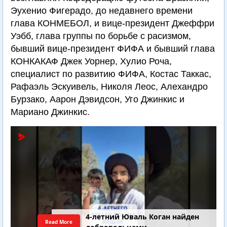
Эухенио Фигерадо, до недавнего времени
глава КОНМЕБОЛ, и вице-президент Джеффри
Уэбб, глава группы по борьбе с расизмом,
бывший вице-президент ФИФА и бывший глава
КОНКАКАФ Джек Уорнер, Хулио Роча,
специалист по развитию ФИФА, Костас Таккас,
Рафаэль Эскуивель, Николя Леос, Алехандро
Бурзако, Аарон Дэвидсон, Уго Джинкис и
Мариано Джинкис.
4-летний Юваль Коган найден
Read More