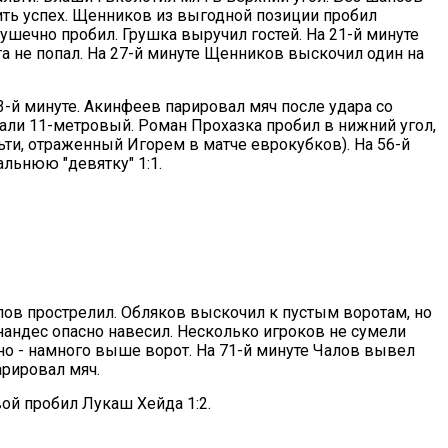
вить успех. Щенников из выгодной позиции пробил
ушечно пробил. Грушка выручил гостей. На 21-й минуте
та не попал. На 27-й минуте Щенников выскочил один на
-й минуте. Акинфеев парировал мяч после удара со
вали 11-метровый. Роман Прохазка пробил в нижний угол,
ти, отраженный Игорем в матче еврокубков). На 56-й
альнюю "девятку" 1:1.
лов прострелил. Обляков выскочил к пустым воротам, но
рнандес опасно навесил. Несколько игроков не сумели
чно - намного выше ворот. На 71-й минуте Чалов вывел
арировал мяч.
вой пробил Лукаш Хейда 1:2.