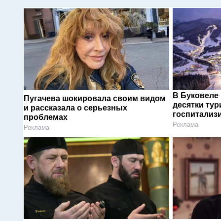
В Буковеле
Пугачева шокировала своим видом
десятки тур
и рассказала о серьезных
госпитализ
проблемах
Реклама
Реклама