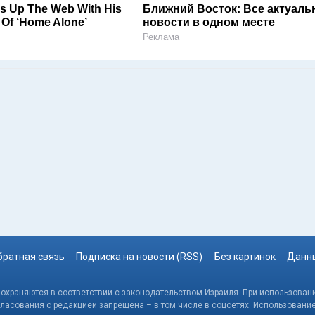
ks Up The Web With His
Ближний Восток: Все актуал
 Of ‘Home Alone’
новости в одном месте
Реклама
братная связь
Подписка на новости (RSS)
Без картинок
Данны
, охраняются в соответствии с законодательством Израиля. При использовани
гласования с редакцией запрещена – в том числе в соцсетях. Использовани