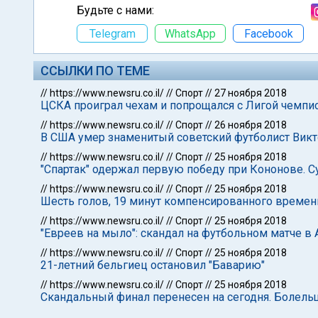
Будьте с нами:
Telegram
WhatsApp
Facebook
ССЫЛКИ ПО ТЕМЕ
//
https://www.newsru.co.il/
//
Спорт
//
27 ноября 2018
ЦСКА проиграл чехам и попрощался с Лигой чемпи
//
https://www.newsru.co.il/
//
Спорт
//
26 ноября 2018
В США умер знаменитый советский футболист Вик
//
https://www.newsru.co.il/
//
Спорт
//
25 ноября 2018
"Спартак" одержал первую победу при Кононове. 
//
https://www.newsru.co.il/
//
Спорт
//
25 ноября 2018
Шесть голов, 19 минут компенсированного времени
//
https://www.newsru.co.il/
//
Спорт
//
25 ноября 2018
"Евреев на мыло": скандал на футбольном матче в 
//
https://www.newsru.co.il/
//
Спорт
//
25 ноября 2018
21-летний бельгиец остановил "Баварию"
//
https://www.newsru.co.il/
//
Спорт
//
25 ноября 2018
Скандальный финал перенесен на сегодня. Болель