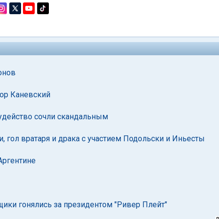
онов
тор Каневский
Судейство сочли скандальным
, гол вратаря и драка с участием Подольски и Иньесты
Аргентине
щики гонялись за президентом "Ривер Плейт"