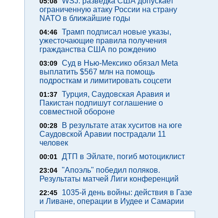
WSJ: разведка США допускает
05:08
ограниченную атаку России на страну
NATO в ближайшие годы
Трамп подписал новые указы,
04:46
ужесточающие правила получения
гражданства США по рождению
Суд в Нью-Мексико обязал Meta
03:09
выплатить $567 млн на помощь
подросткам и лимитировать соцсети
Турция, Саудовская Аравия и
01:37
Пакистан подпишут соглашение о
совместной обороне
В результате атак хуситов на юге
00:28
Саудовской Аравии пострадали 11
человек
ДТП в Эйлате, погиб мотоциклист
00:01
"Апоэль" победил поляков.
23:04
Результаты матчей Лиги конференций
1035-й день войны: действия в Газе
22:45
и Ливане, операции в Иудее и Самарии