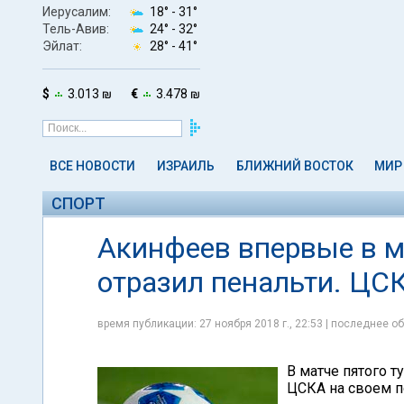
Иерусалим:
18° -
31°
Тель-Авив:
24° -
32°
Эйлат:
28° -
41°
$
3.013 ₪
€
3.478 ₪
ВСЕ НОВОСТИ
ИЗРАИЛЬ
БЛИЖНИЙ ВОСТОК
МИР
СПОРТ
Акинфеев впервые в м
отразил пенальти. ЦС
время публикации: 27 ноября 2018 г., 22:53 | последнее об
В матче пятого 
ЦСКА на своем по