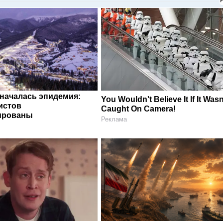
 началась эпидемия:
You Wouldn't Believe It If It Wasn
истов
Caught On Camera!
ированы
Реклама