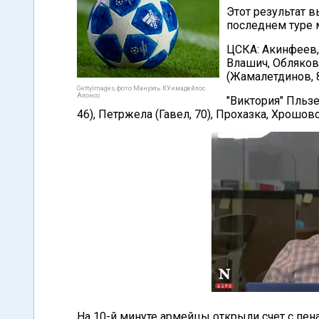
Этот результат в
последнем туре м
ЦСКА: Акинфеев,
Влашич, Обляков 
(Жамалетдинов, 8
GettyImages, фото Мануэль КУимадейлос
Алонсо
"Виктория" Пльзе
46), Петржела (Гавел, 70), Прохазка, Хрошо
На 10-й минуте армейцы открыли счет с пен