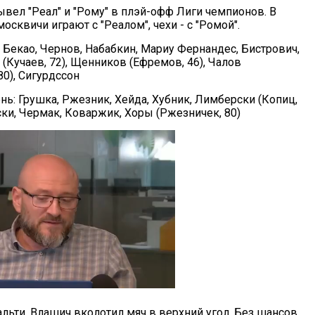
ывел "Реал" и "Рому" в плэй-офф Лиги чемпионов. В
осквичи играют с "Реалом", чехи - с "Ромой".
 Бекао, Чернов, Набабкин, Мариу Фернандес, Бистрович,
(Кучаев, 72), Щенников (Ефремов, 46), Чалов
0), Сигурдссон
нь: Грушка, Ржезник, Хейда, Хубник, Лимберски (Копиц,
вски, Чермак, Коваржик, Хоры (Ржезничек, 80)
альти. Влашич вколотил мяч в верхний угол. Без шансов