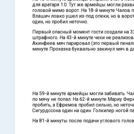
для вратаря 1:0. Тут же армейцы могли раз
головой мимо ворот. На 18-й минуте Чалов п
Влашич ловко ушел из-под опеки, но в воро
один, но пробил неточно.
Первый опасный момент гости создали на 33
штрафного. На 43-й минуте чехи не реализо
Акинфеев мяч парировал (это первый пеналь
минуте Прохазка буквально закинул мяч в д
На 59-й минуте армейцы могли забивать. Ча
по мячу не попал. На 62-й минуте Мариу Фе
пробить, а Ефремов пробил сильно, но нето
Сигурдссона один на один. Голкипер ногой п
На 81-й минуты после подачи углового голо