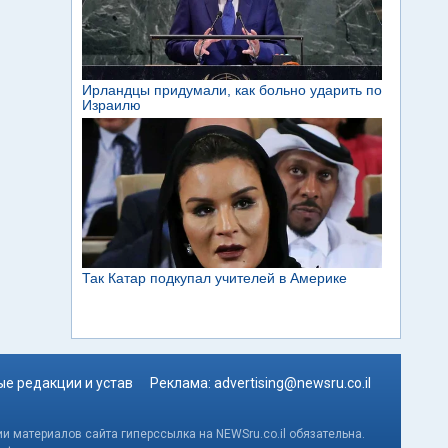
е редакции и устав
Реклама:
advertising@newsru.co.il
и материалов сайта гиперссылка на NEWSru.co.il обязательна.