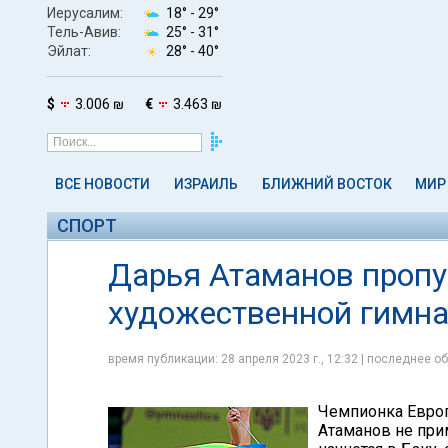
Иерусалим:
18° -
29°
Тель-Авив:
25° -
31°
Эйлат:
28° -
40°
$
3.006 ₪
€
3.463 ₪
ВСЕ НОВОСТИ
ИЗРАИЛЬ
БЛИЖНИЙ ВОСТОК
МИР
СПОРТ
Дарья Атаманов пропу
художественной гимна
время публикации: 28 апреля 2023 г., 12:32 | последнее об
Чемпионка Европ
Атаманов не при