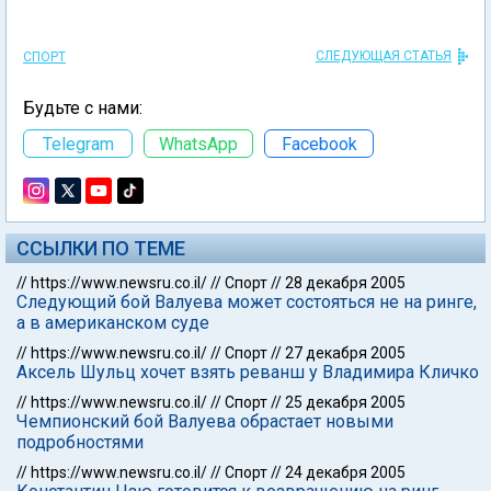
СЛЕДУЮЩАЯ СТАТЬЯ
СПОРТ
Будьте с нами:
Telegram
WhatsApp
Facebook
ССЫЛКИ ПО ТЕМЕ
//
https://www.newsru.co.il/
//
Спорт
//
28 декабря 2005
Следующий бой Валуева может состояться не на ринге,
а в американском суде
//
https://www.newsru.co.il/
//
Спорт
//
27 декабря 2005
Аксель Шульц хочет взять реванш у Владимира Кличко
//
https://www.newsru.co.il/
//
Спорт
//
25 декабря 2005
Чемпионский бой Валуева обрастает новыми
подробностями
//
https://www.newsru.co.il/
//
Спорт
//
24 декабря 2005