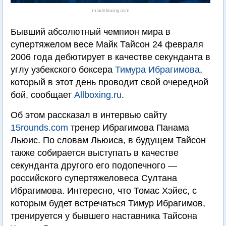
insideboxing.com
Бывший абсолютный чемпион мира в
супертяжелом весе Майк Тайсон 24 февраля
2006 года дебютирует в качестве секунданта в
углу узбекского боксера
Тимура Ибрагимова
,
который в этот день проводит свой очередной
бой, сообщает
Allboxing.ru
.
Об этом рассказал в интервью сайту
15rounds.com
тренер Ибрагимова Панама
Льюис. По словам Льюиса, в будущем Тайсон
также собирается выступать в качестве
секунданта другого его подопечного —
российского супертяжеловеса Султана
Ибрагимова. Интересно, что Томас Хэйес, с
которым будет встречаться Тимур Ибрагимов,
тренируется у бывшего наставника Тайсона