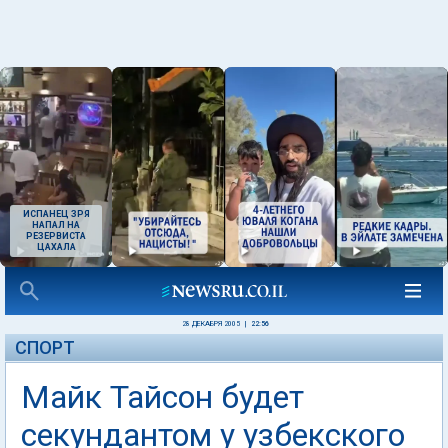
ИСПАНЕЦ ЗРЯ
НАПАЛ НА
РЕЗЕРВИСТА
ЦАХАЛА
28 ДЕКАБРЯ 2005
|
22:56
СПОРТ
Майк Тайсон будет
секундантом у узбекского