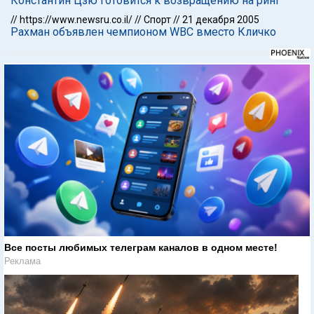
Константин Цзю готовится к возвращению на ринг
//
https://www.newsru.co.il/
//
Спорт
//
21 декабря 2005
Рахман объявлен чемпионом WBC вместо Кличко
Все посты любимых телеграм каналов в одном месте!
Реклама