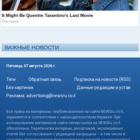
It Might Be Quentin Tarantino's Last Movie
Реклама
ВАЖНЫЕ НОВОСТИ
Пятница, 07 августа 2026 г.
Теги
Обратная связь
Подписка на новости (RSS)
Без картинок
Данные редакции и устав
Реклама:
advertising@newsru.co.il
Все права на материалы, опубликованные на сайте NEWSru.co.il ,
охраняются в соответствии с законодательством Израиля. При
использовании материалов сайта гиперссылка на NEWSru.co.il
обязательна. Перепечатка интервью, репортажей, эксклюзивных
статей без согласования с редакцией запрещена – в том числе в
соцсетях. Использование фотоматериалов агентств не разрешается.