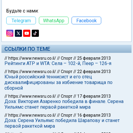
Будьте с нами:
Telegram
WhatsApp
Facebook
ССЫЛКИ ПО ТЕМЕ
//
https://www.newsru.co.il/
//
Спорт
//
25 февраля 2013
Рейтинги АТР и WTA: Села – 102-й, Пеер – 126-я
//
https://www.newsru.co.il/
//
Спорт
//
22 февраля 2013
Юный российский теннисист и его отец
дисквалифицированы за избиение товарища по
сборной
//
https://www.newsru.co.il/
//
Спорт
//
17 февраля 2013
Доха: Виктория Азаренко победила в финале. Серена
Уильямс станет первой ракеткой мира
//
https://www.newsru.co.il/
//
Спорт
//
16 февраля 2013
Доха: Серена Уильямс победила Шарапову и станет
первой ракеткой мира