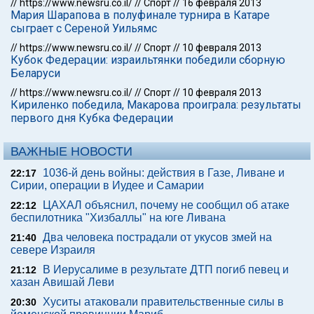
//
https://www.newsru.co.il/
//
Спорт
//
16 февраля 2013
Мария Шарапова в полуфинале турнира в Катаре
сыграет с Сереной Уильямс
//
https://www.newsru.co.il/
//
Спорт
//
10 февраля 2013
Кубок Федерации: израильтянки победили сборную
Беларуси
//
https://www.newsru.co.il/
//
Спорт
//
10 февраля 2013
Кириленко победила, Макарова проиграла: результаты
первого дня Кубка Федерации
ВАЖНЫЕ НОВОСТИ
1036-й день войны: действия в Газе, Ливане и
22:17
Сирии, операции в Иудее и Самарии
ЦАХАЛ объяснил, почему не сообщил об атаке
22:12
беспилотника "Хизбаллы" на юге Ливана
Два человека пострадали от укусов змей на
21:40
севере Израиля
В Иерусалиме в результате ДТП погиб певец и
21:12
хазан Авишай Леви
Хуситы атаковали правительственные силы в
20:30