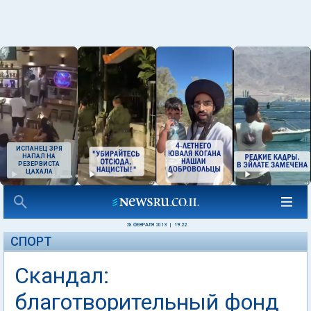
ИСПАНЕЦ ЗРЯ
НАПАЛ НА
РЕЗЕРВИСТА
ЦАХАЛА
28 ФЕВРАЛЯ 2013
|
19:22
СПОРТ
Скандал:
благотворительный фонд