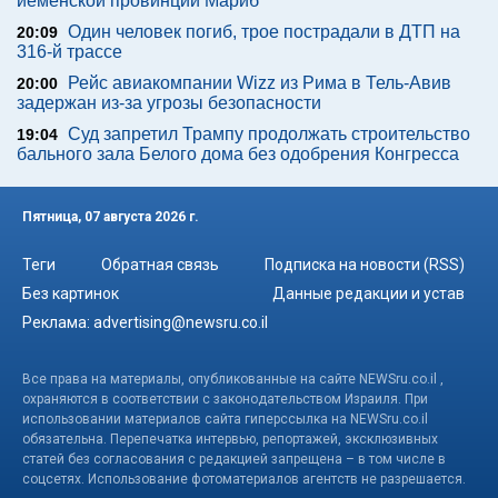
йеменской провинции Мариб
Один человек погиб, трое пострадали в ДТП на
20:09
316-й трассе
Рейс авиакомпании Wizz из Рима в Тель-Авив
20:00
задержан из-за угрозы безопасности
Суд запретил Трампу продолжать строительство
19:04
бального зала Белого дома без одобрения Конгресса
Пятница, 07 августа 2026 г.
Теги
Обратная связь
Подписка на новости (RSS)
Без картинок
Данные редакции и устав
Реклама:
advertising@newsru.co.il
Все права на материалы, опубликованные на сайте NEWSru.co.il ,
охраняются в соответствии с законодательством Израиля. При
использовании материалов сайта гиперссылка на NEWSru.co.il
обязательна. Перепечатка интервью, репортажей, эксклюзивных
статей без согласования с редакцией запрещена – в том числе в
соцсетях. Использование фотоматериалов агентств не разрешается.