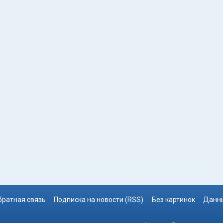
братная связь
Подписка на новости (RSS)
Без картинок
Данны