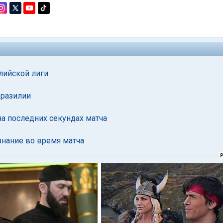
лийской лиги
Бразилии
на последних секундах матча
знание во время матча