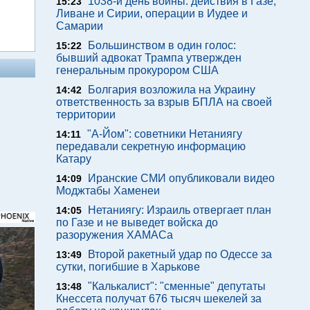
1038-й день войны: действия в Газе,
15:23
Ливане и Сирии, операции в Иудее и
Самарии
Большинством в один голос:
15:22
бывший адвокат Трампа утвержден
генеральным прокурором США
Болгария возложила на Украину
14:42
ответственность за взрыв БПЛА на своей
территории
"А-Йом": советники Нетаниягу
14:11
передавали секретную информацию
Катару
Иранские СМИ опубликовали видео
14:09
Моджтабы Хаменеи
Нетаниягу: Израиль отвергает план
14:05
по Газе и не выведет войска до
разоружения ХАМАСа
Второй ракетный удар по Одессе за
13:49
сутки, погибшие в Харькове
"Калькалист": "сменные" депутаты
13:48
Кнессета получат 676 тысяч шекелей за