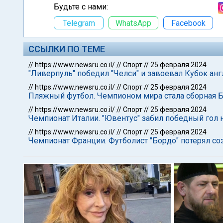
Будьте с нами:
Telegram
WhatsApp
Facebook
ССЫЛКИ ПО ТЕМЕ
//
https://www.newsru.co.il/
//
Спорт
//
25 февраля 2024
"Ливерпуль" победил "Челси" и завоевал Кубок анг
//
https://www.newsru.co.il/
//
Спорт
//
25 февраля 2024
Пляжный футбол. Чемпионом мира стала сборная 
//
https://www.newsru.co.il/
//
Спорт
//
25 февраля 2024
Чемпионат Италии. "Ювентус" забил победный гол 
//
https://www.newsru.co.il/
//
Спорт
//
25 февраля 2024
Чемпионат Франции. Футболист "Бордо" потерял со