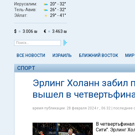
Иерусалим:
20° -
32°
Тель-Авив:
26° -
32°
Эйлат:
29° -
41°
$
3.006 ₪
€
3.463 ₪
ВСЕ НОВОСТИ
ИЗРАИЛЬ
БЛИЖНИЙ ВОСТОК
МИР
СПОРТ
Эрлинг Холанн забил п
вышел в четвертьфина
время публикации: 28 февраля 2024 г., 06:32 | последнее 
В четвертьфинал
Сити". Эрлинг Хо