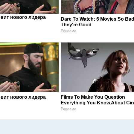
овит нового лидера
Dare To Watch: 6 Movies So Ba
They're Good
Реклама
овит нового лидера
Films To Make You Question
Everything You Know About Ci
Реклама