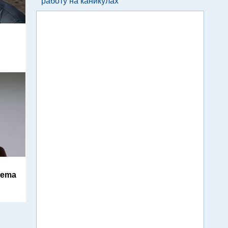
работу на каникулах
d
nema