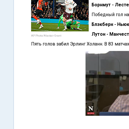
Борнмут - Лесте
Победный гол на
Блэкберн - Ньюка
Лутон - Манчест
AP Photo/Alastair Grant
Пять голов забил Эрлинг Холанн. В 83 матча