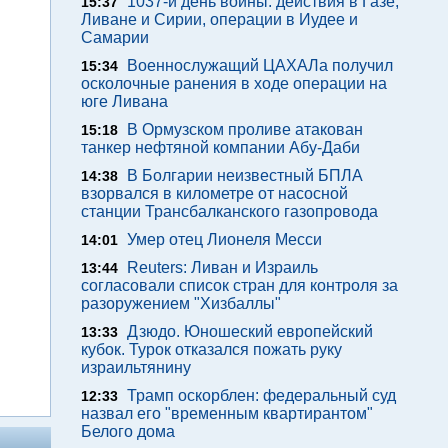
1037-й день войны: действия в Газе,
15:37
Ливане и Сирии, операции в Иудее и
Самарии
Военнослужащий ЦАХАЛа получил
15:34
осколочные ранения в ходе операции на
юге Ливана
В Ормузском проливе атакован
15:18
танкер нефтяной компании Абу-Даби
В Болгарии неизвестный БПЛА
14:38
взорвался в километре от насосной
станции Трансбалканского газопровода
Умер отец Лионеля Месси
14:01
Reuters: Ливан и Израиль
13:44
согласовали список стран для контроля за
разоружением "Хизбаллы"
Дзюдо. Юношеский европейский
13:33
кубок. Турок отказался пожать руку
израильтянину
Трамп оскорблен: федеральный суд
12:33
назвал его "временным квартирантом"
Белого дома