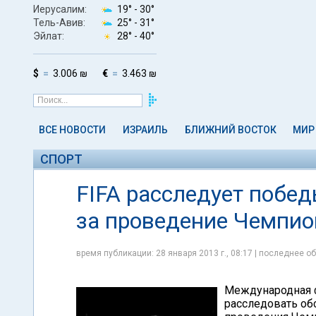
Иерусалим:
19° -
30°
Тель-Авив:
25° -
31°
Эйлат:
28° -
40°
$
3.006 ₪
€
3.463 ₪
ВСЕ НОВОСТИ
ИЗРАИЛЬ
БЛИЖНИЙ ВОСТОК
МИР
СПОРТ
FIFA расследует побед
за проведение Чемпио
время публикации: 28 января 2013 г., 08:17 | последнее об
Международная ф
расследовать об