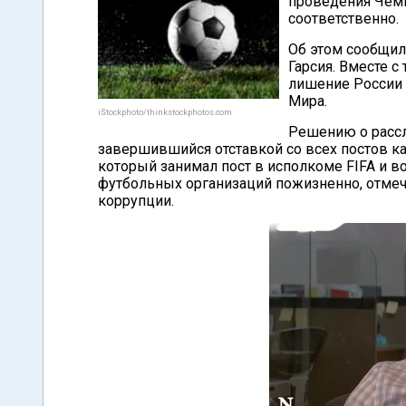
проведения Чемп
соответственно.
Об этом сообщил
Гарсия. Вместе с
лишение России 
Мира.
iStockphoto/thinkstockphotos.com
Решению о рассл
завершившийся отставкой со всех постов к
который занимал пост в исполкоме FIFA и в
футбольных организаций пожизненно, отме
коррупции.