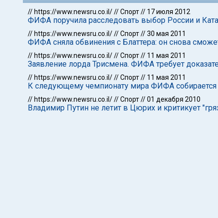
//
https://www.newsru.co.il/
//
Спорт
//
17 июля 2012
ФИФА поручила расследовать выбор России и Ката
//
https://www.newsru.co.il/
//
Спорт
//
30 мая 2011
ФИФА сняла обвинения с Блаттера: он снова смож
//
https://www.newsru.co.il/
//
Спорт
//
11 мая 2011
Заявление лорда Трисмена. ФИФА требует доказат
//
https://www.newsru.co.il/
//
Спорт
//
11 мая 2011
К следующему чемпионату мира ФИФА собирается 
//
https://www.newsru.co.il/
//
Спорт
//
01 декабря 2010
Владимир Путин не летит в Цюрих и критикует "г