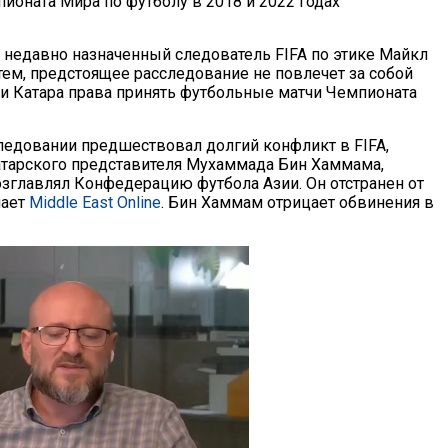
ионата Мира по футболу в 2018 и 2022 годах
 недавно назначенный следователь FIFA по этике Майкл
 тем, предстоящее расследование не повлечет за собой
и Катара права принять футбольные матчи Чемпионата
едовании предшествовал долгий конфликт в FIFA,
атарского представителя Мухаммада Бин Хаммама,
озглавлял Конфедерацию футбола Азии. Он отстранен от
чает
Middle East Online
. Бин Хаммам отрицает обвинения в