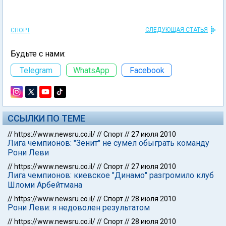
СЛЕДУЮЩАЯ СТАТЬЯ
СПОРТ
Будьте с нами:
Telegram
WhatsApp
Facebook
ССЫЛКИ ПО ТЕМЕ
//
https://www.newsru.co.il/
//
Спорт
//
27 июля 2010
Лига чемпионов: "Зенит" не сумел обыграть команду
Рони Леви
//
https://www.newsru.co.il/
//
Спорт
//
27 июля 2010
Лига чемпионов: киевское "Динамо" разгромило клуб
Шломи Арбейтмана
//
https://www.newsru.co.il/
//
Спорт
//
28 июля 2010
Рони Леви: я недоволен результатом
//
https://www.newsru.co.il/
//
Спорт
//
28 июля 2010