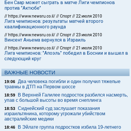
Бен Саар может сыграть в матче Лиги чемпионов
против "Актюбе"
//
https://www.newsru.co.il/
//
Спорт
//
22 июля 2010
Лига чемпионов: результаты матчей второго
квалификационного раунда
//
https://www.newsru.co.il/
//
Спорт
//
23 июля 2010
Винсент Аньема вернулся в Израиль
//
https://www.newsru.co.il/
//
Спорт
//
21 июля 2010
Лига чемпионов: "Апоэль" победил в Боснии и вышел в
следующий круг
ВАЖНЫЕ НОВОСТИ
Два человека погибли и один получил тяжелые
19:06
травмы в ДТП на Первом шоссе
В Верхней Галилее подросток разбился насмерть,
18:59
упав с большой высоты во время снеплинга
Сиднейский суд заслушает показания
18:53
израильтянина, которому угрожали убийством
австралийские медики
В Эйлате группа подростков избила 19-летнего
18:46