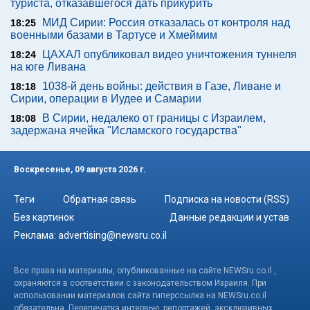
туриста, отказавшегося дать прикурить
МИД Сирии: Россия отказалась от контроля над
18:25
военными базами в Тартусе и Хмеймим
ЦАХАЛ опубликовал видео уничтожения туннеля
18:24
на юге Ливана
1038-й день войны: действия в Газе, Ливане и
18:18
Сирии, операции в Иудее и Самарии
В Сирии, недалеко от границы с Израилем,
18:08
задержана ячейка "Исламского государства"
Воскресенье, 09 августа 2026 г.
Теги
Обратная связь
Подписка на новости (RSS)
Без картинок
Данные редакции и устав
Реклама:
advertising@newsru.co.il
Все права на материалы, опубликованные на сайте NEWSru.co.il ,
охраняются в соответствии с законодательством Израиля. При
использовании материалов сайта гиперссылка на NEWSru.co.il
обязательна. Перепечатка интервью, репортажей, эксклюзивных