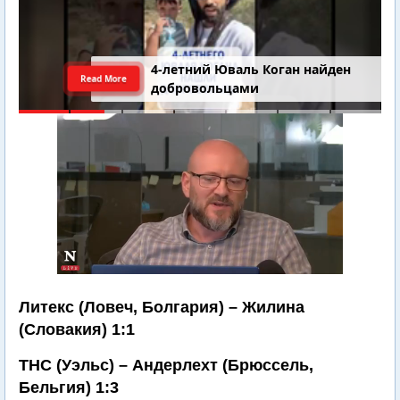
4-летний Юваль Коган найден
Read More
добровольцами
Литекс (Ловеч, Болгария) – Жилина
(Словакия) 1:1
ТНС (Уэльс) – Андерлехт (Брюссель,
Бельгия) 1:3