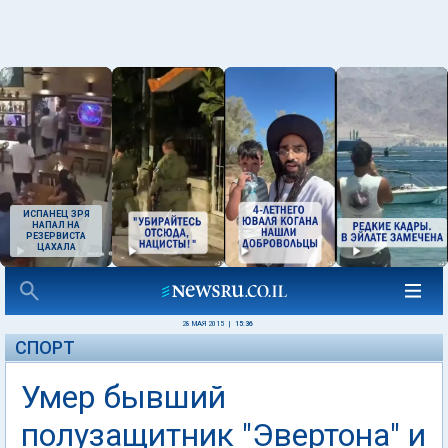
ИСПАНЕЦ ЗРЯ
НАПАЛ НА
РЕЗЕРВИСТА
ЦАХАЛА
28 МАЯ 2015
|
15:36
СПОРТ
Умер бывший
полузащитник "Эвертона" и