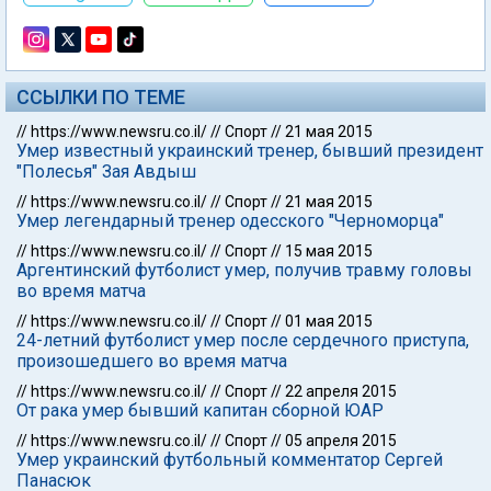
ССЫЛКИ ПО ТЕМЕ
//
https://www.newsru.co.il/
//
Спорт
//
21 мая 2015
Умер известный украинский тренер, бывший президент
"Полесья" Зая Авдыш
//
https://www.newsru.co.il/
//
Спорт
//
21 мая 2015
Умер легендарный тренер одесского "Черноморца"
//
https://www.newsru.co.il/
//
Спорт
//
15 мая 2015
Аргентинский футболист умер, получив травму головы
во время матча
//
https://www.newsru.co.il/
//
Спорт
//
01 мая 2015
24-летний футболист умер после сердечного приступа,
произошедшего во время матча
//
https://www.newsru.co.il/
//
Спорт
//
22 апреля 2015
От рака умер бывший капитан сборной ЮАР
//
https://www.newsru.co.il/
//
Спорт
//
05 апреля 2015
Умер украинский футбольный комментатор Сергей
Панасюк