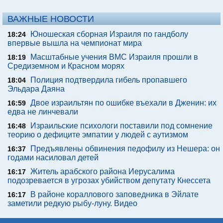
ВАЖНЫЕ НОВОСТИ
Юношеская сборная Израиля по гандболу
18:24
впервые вышла на чемпионат мира
Масштабные учения ВМС Израиля прошли в
18:19
Средиземном и Красном морях
Полиция подтвердила гибель пропавшего
18:04
Эльдара Даяна
Двое израильтян по ошибке въехали в Дженин: их
16:59
едва не линчевали
Израильские психологи поставили под сомнение
16:48
теорию о дефиците эмпатии у людей с аутизмом
Предъявлены обвинения педофилу из Нешера: он
16:37
годами насиловал детей
Житель арабского района Иерусалима
16:17
подозревается в угрозах убийством депутату Кнессета
В районе кораллового заповедника в Эйлате
16:17
заметили редкую рыбу-луну. Видео