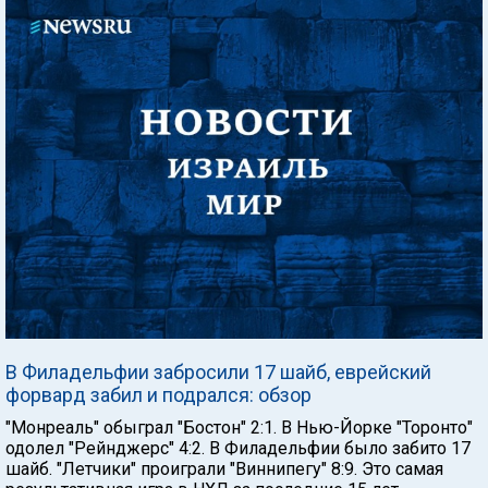
В Филадельфии забросили 17 шайб, еврейский
форвард забил и подрался: обзор
"Монреаль" обыграл "Бостон" 2:1. В Нью-Йорке "Торонто"
одолел "Рейнджерс" 4:2. В Филадельфии было забито 17
шайб. "Летчики" проиграли "Виннипегу" 8:9. Это самая