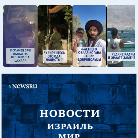
ИСПАНЕЦ ЗРЯ
НАПАЛ НА
РЕЗЕРВИСТА
ЦАХАЛА