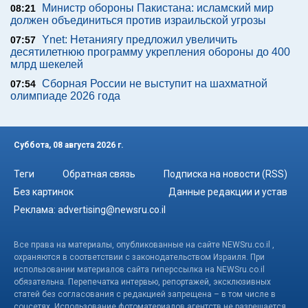
Министр обороны Пакистана: исламский мир
08:21
должен объединиться против израильской угрозы
Ynet: Нетаниягу предложил увеличить
07:57
десятилетнюю программу укрепления обороны до 400
млрд шекелей
Сборная России не выступит на шахматной
07:54
олимпиаде 2026 года
Суббота, 08 августа 2026 г.
Теги
Обратная связь
Подписка на новости (RSS)
Без картинок
Данные редакции и устав
Реклама:
advertising@newsru.co.il
Все права на материалы, опубликованные на сайте NEWSru.co.il ,
охраняются в соответствии с законодательством Израиля. При
использовании материалов сайта гиперссылка на NEWSru.co.il
обязательна. Перепечатка интервью, репортажей, эксклюзивных
статей без согласования с редакцией запрещена – в том числе в
соцсетях. Использование фотоматериалов агентств не разрешается.