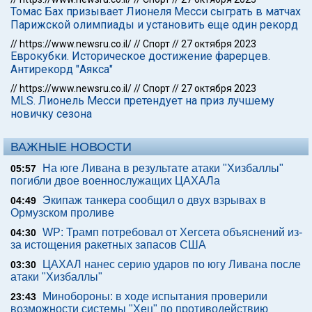
Томас Бах призывает Лионеля Месси сыграть в матчах
Парижской олимпиады и установить еще один рекорд
//
https://www.newsru.co.il/
//
Спорт
//
27 октября 2023
Еврокубки. Историческое достижение фарерцев.
Антирекорд "Аякса"
//
https://www.newsru.co.il/
//
Спорт
//
27 октября 2023
MLS. Лионель Месси претендует на приз лучшему
новичку сезона
ВАЖНЫЕ НОВОСТИ
На юге Ливана в результате атаки "Хизбаллы"
05:57
погибли двое военнослужащих ЦАХАЛа
Экипаж танкера сообщил о двух взрывах в
04:49
Ормузском проливе
WP: Трамп потребовал от Хегсета объяснений из-
04:30
за истощения ракетных запасов США
ЦАХАЛ нанес серию ударов по югу Ливана после
03:30
атаки "Хизбаллы"
Минобороны: в ходе испытания проверили
23:43
возможности системы "Хец" по противодействию