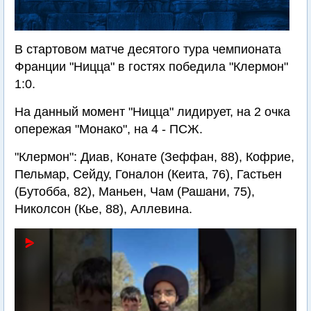
В стартовом матче десятого тура чемпионата
Франции "Ницца" в гостях победила "Клермон"
1:0.
На данный момент "Ницца" лидирует, на 2 очка
опережая "Монако", на 4 - ПСЖ.
"Клермон": Диав, Конате (Зеффан, 88), Кофрие,
Пельмар, Сейду, Гоналон (Кеита, 76), Гастьен
(Бутобба, 82), Маньен, Чам (Рашани, 75),
Николсон (Кье, 88), Аллевина.