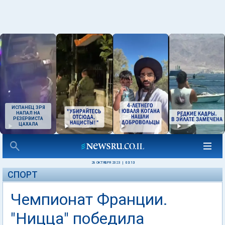
ИСПАНЕЦ ЗРЯ
НАПАЛ НА
РЕЗЕРВИСТА
ЦАХАЛА
28 ОКТЯБРЯ 2023
|
03:13
СПОРТ
Чемпионат Франции.
"Ницца" победила