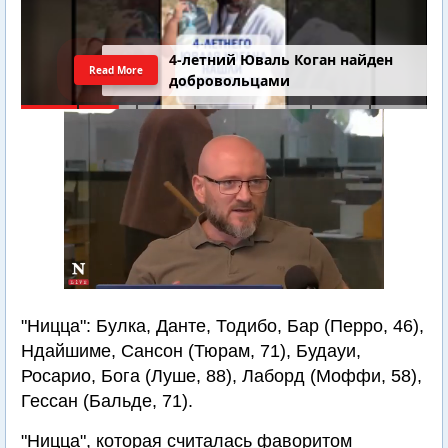
4-летний Юваль Коган найден
Read More
добровольцами
"Ницца": Булка, Данте, Тодибо, Бар (Перро, 46),
Ндайшиме, Сансон (Тюрам, 71), Будауи,
Росарио, Бога (Луше, 88), Лаборд (Моффи, 58),
Гессан (Бальде, 71).
"Ницца", которая считалась фаворитом