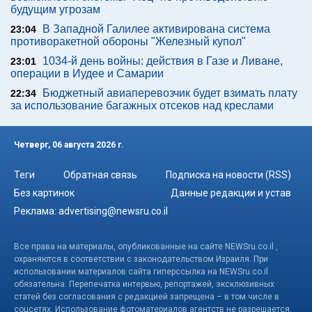
будущим угрозам
В Западной Галилее активирована система
23:04
противоракетной обороны "Железный купол"
1034-й день войны: действия в Газе и Ливане,
23:01
операции в Иудее и Самарии
Бюджетный авиаперевозчик будет взимать плату
22:34
за использование багажных отсеков над креслами
Четверг, 06 августа 2026 г.
Теги
Обратная связь
Подписка на новости (RSS)
Без картинок
Данные редакции и устав
Реклама:
advertising@newsru.co.il
Все права на материалы, опубликованные на сайте NEWSru.co.il ,
охраняются в соответствии с законодательством Израиля. При
использовании материалов сайта гиперссылка на NEWSru.co.il
обязательна. Перепечатка интервью, репортажей, эксклюзивных
статей без согласования с редакцией запрещена – в том числе в
соцсетях. Использование фотоматериалов агентств не разрешается.