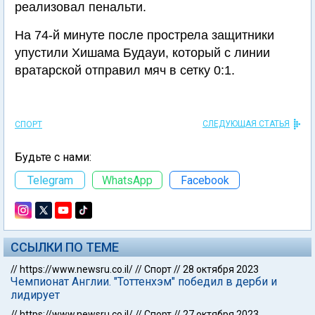
реализовал пенальти.
На 74-й минуте после прострела защитники
упустили Хишама Будауи, который с линии
вратарской отправил мяч в сетку 0:1.
СЛЕДУЮЩАЯ СТАТЬЯ
СПОРТ
Будьте с нами:
Telegram
WhatsApp
Facebook
ССЫЛКИ ПО ТЕМЕ
//
https://www.newsru.co.il/
//
Спорт
//
28 октября 2023
Чемпионат Англии. "Тоттенхэм" победил в дерби и
лидирует
//
https://www.newsru.co.il/
//
Спорт
//
27 октября 2023