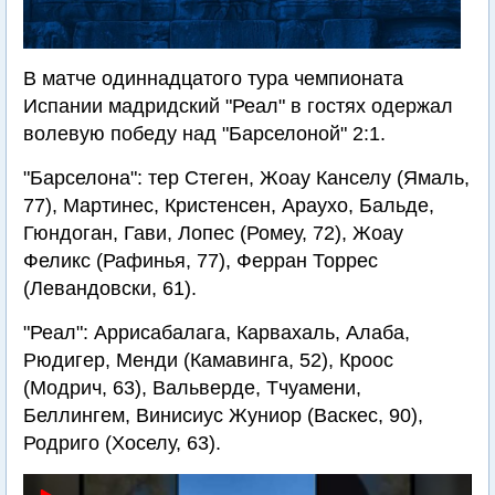
В матче одиннадцатого тура чемпионата
Испании мадридский "Реал" в гостях одержал
волевую победу над "Барселоной" 2:1.
"Барселона": тер Стеген, Жоау Канселу (Ямаль,
77), Мартинес, Кристенсен, Араухо, Бальде,
Гюндоган, Гави, Лопес (Ромеу, 72), Жоау
Феликс (Рафинья, 77), Ферран Торрес
(Левандовски, 61).
"Реал": Аррисабалага, Карвахаль, Алаба,
Рюдигер, Менди (Камавинга, 52), Кроос
(Модрич, 63), Вальверде, Тчуамени,
Беллингем, Винисиус Жуниор (Васкес, 90),
Родриго (Хоселу, 63).