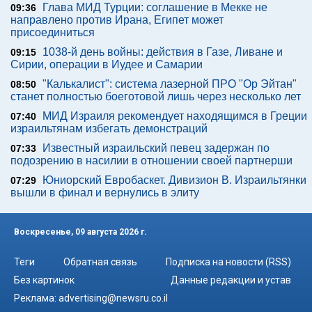
Глава МИД Турции: соглашение в Мекке не
09:36
направлено против Ирана, Египет может
присоединиться
1038-й день войны: действия в Газе, Ливане и
09:15
Сирии, операции в Иудее и Самарии
"Калькалист": система лазерной ПРО "Ор Эйтан"
08:50
станет полностью боеготовой лишь через несколько лет
МИД Израиля рекомендует находящимся в Греции
07:40
израильтянам избегать демонстраций
Известный израильский певец задержан по
07:33
подозрению в насилии в отношении своей партнерши
Юниорский Евробаскет. Дивизион В. Израильтянки
07:29
вышли в финал и вернулись в элиту
Воскресенье, 09 августа 2026 г.
Теги
Обратная связь
Подписка на новости (RSS)
Без картинок
Данные редакции и устав
Реклама:
advertising@newsru.co.il