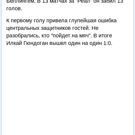
Беллингем. В 13 матчах за "Реал" он забил 13
голов.
К первому голу привела глупейшая ошибка
центральных защитников гостей. Не
разобрались, кто "пойдет на мяч". В итоге
Илкай Гюндоган вышел один на один 1:0.