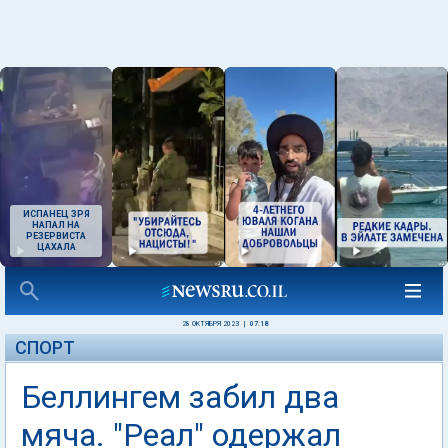
ИСПАНЕЦ ЗРЯ
НАПАЛ НА
РЕЗЕРВИСТА
ЦАХАЛА
28 ОКТЯБРЯ 2023
|
07:18
СПОРТ
Беллингем забил два
мяча. "Реал" одержал