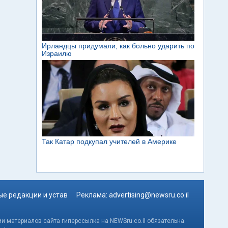
е редакции и устав
Реклама:
advertising@newsru.co.il
и материалов сайта гиперссылка на NEWSru.co.il обязательна.