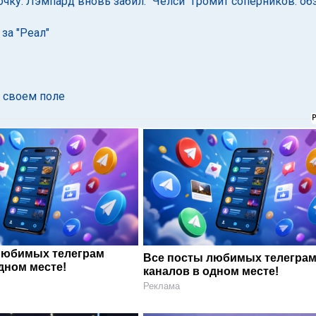
чку. Лэмпард вновь забил. "Челси" громит соперников: об
за "Реал"
а своем поле
любимых телеграм
Все посты любимых телегра
дном месте!
каналов в одном месте!
Реклама