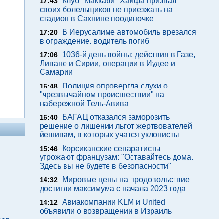
Клуб "Маккаби" Хайфа призвал
17:43
своих болельщиков не приезжать на
стадион в Сахнине поодиночке
В Иерусалиме автомобиль врезался
17:20
в ограждение, водитель погиб
1036-й день войны: действия в Газе,
17:06
Ливане и Сирии, операции в Иудее и
Самарии
Полиция опровергла слухи о
16:48
"чрезвычайном происшествии" на
набережной Тель-Авива
БАГАЦ отказался заморозить
16:40
решение о лишении льгот жертвователей
йешивам, в которых учатся уклонисты
Корсиканские сепаратисты
15:46
угрожают французам: "Оставайтесь дома.
Здесь вы не будете в безопасности"
Мировые цены на продовольствие
14:32
достигли максимума с начала 2023 года
Авиакомпании KLM и United
14:12
объявили о возвращении в Израиль