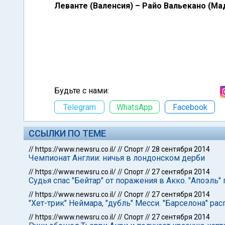
Леванте (Валенсия) – Райо Вальекано (Мад
Будьте с нами:
Telegram
WhatsApp
Facebook
ССЫЛКИ ПО ТЕМЕ
//
https://www.newsru.co.il/
//
Спорт
//
28 сентября 2014
Чемпионат Англии: ничья в лондонском дерби
//
https://www.newsru.co.il/
//
Спорт
//
27 сентября 2014
Судья спас "Бейтар" от поражения в Акко. "Апоэль"
//
https://www.newsru.co.il/
//
Спорт
//
27 сентября 2014
"Хет-трик" Неймара, "дубль" Месси. "Барселона" рас
//
https://www.newsru.co.il/
//
Спорт
//
27 сентября 2014