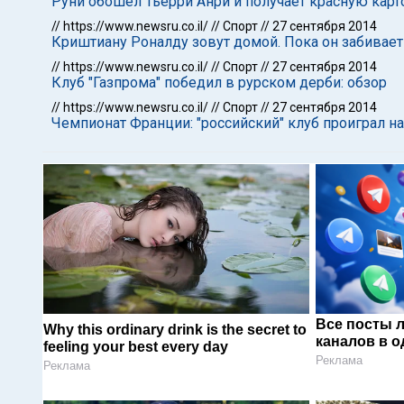
Руни обошел Тьерри Анри и получает красную карто
//
https://www.newsru.co.il/
//
Спорт
//
27 сентября 2014
Криштиану Роналду зовут домой. Пока он забивает 
//
https://www.newsru.co.il/
//
Спорт
//
27 сентября 2014
Клуб "Газпрома" победил в рурском дерби: обзор
//
https://www.newsru.co.il/
//
Спорт
//
27 сентября 2014
Чемпионат Франции: "российский" клуб проиграл н
Все посты 
Why this ordinary drink is the secret to
каналов в о
feeling your best every day
Реклама
Реклама