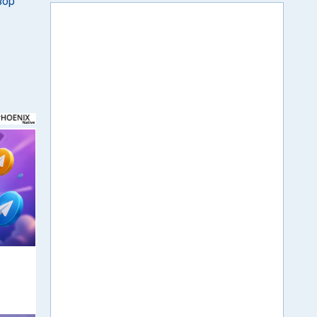
зор
м