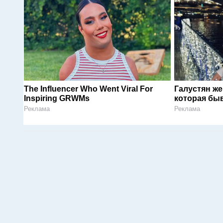
The Influencer Who Went Viral For
Галустян ж
Inspiring GRWMs
которая быв
Реклама
Реклама