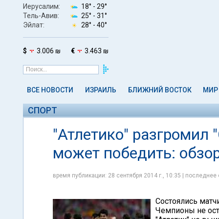
Иерусалим:
18° -
29°
Тель-Авив:
25° -
31°
Эйлат:
28° -
40°
$
3.006 ₪
€
3.463 ₪
ВСЕ НОВОСТИ
ИЗРАИЛЬ
БЛИЖНИЙ ВОСТОК
МИР
СПОРТ
"Атлетико" разгромил "
может победить: обзо
время публикации: 28 сентября 2014 г., 10:35 | последнее 
Состоялись матч
Чемпионы не ост