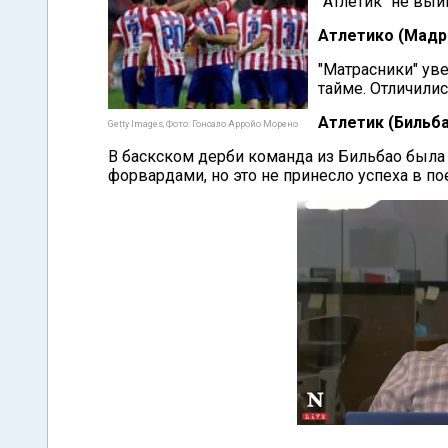
"Атлетик" не выи
Атлетико (Мадри
"Матрасники" ув
тайме. Отличилис
Атлетик (Бильба
Getty Images, Фото: Гонсало Арройо Морено
В баскском дерби команда из Бильбао была 
форвардами, но это не принесло успеха в п