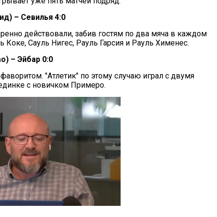
грывает уже пять матчей подряд.
д) – Севилья 4:0
еренно действовали, забив гостям по два мяча в каждом
ь Коке, Сауль Нигес, Рауль Гарсия и Рауль Хименес.
о) – Эйбар 0:0
фаворитом. "Атлетик" по этому случаю играл с двумя
оединке с новичком Примеро.