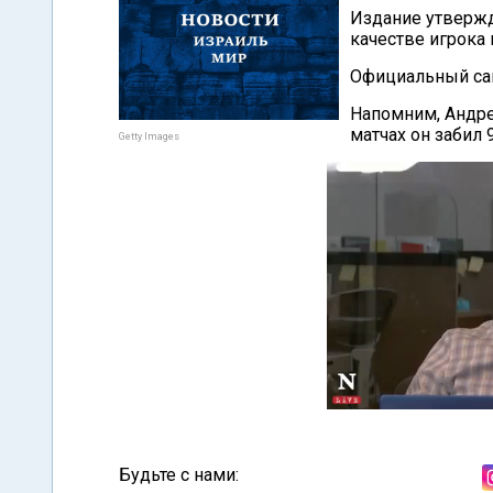
Издание утвержд
качестве игрока 
Официальный сай
Напомним, Андре
матчах он забил 9
Getty Images
Будьте с нами: