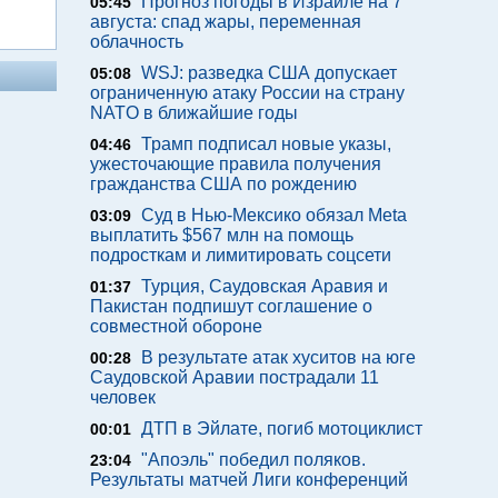
Прогноз погоды в Израиле на 7
05:45
августа: спад жары, переменная
облачность
WSJ: разведка США допускает
05:08
ограниченную атаку России на страну
NATO в ближайшие годы
Трамп подписал новые указы,
04:46
ужесточающие правила получения
гражданства США по рождению
Суд в Нью-Мексико обязал Meta
03:09
выплатить $567 млн на помощь
подросткам и лимитировать соцсети
Турция, Саудовская Аравия и
01:37
Пакистан подпишут соглашение о
совместной обороне
В результате атак хуситов на юге
00:28
Саудовской Аравии пострадали 11
человек
ДТП в Эйлате, погиб мотоциклист
00:01
"Апоэль" победил поляков.
23:04
Результаты матчей Лиги конференций