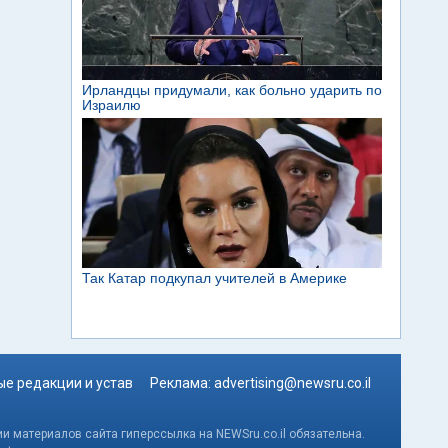
е редакции и устав
Реклама:
advertising@newsru.co.il
и материалов сайта гиперссылка на NEWSru.co.il обязательна.