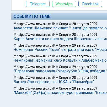
Telegram
WhatsApp
Facebook
ССЫЛКИ ПО ТЕМЕ
//
https://www.newsru.co.il/
//
Спорт
//
28 августа 2009
Анчелотти: Шевченко покинет "Челси" до первого с
//
https://www.newsru.co.il/
//
Спорт
//
28 августа 2009
Карло Анчелотти не внес Андрея Шевченко в заявк
//
https://www.newsru.co.il/
//
Спорт
//
29 августа 2009
Чемпионат России: "Томь" сыграла вничью с "Моск
//
https://www.newsru.co.il/
//
Спорт
//
29 августа 2009
Чемпионат Германии: клуб Колаути и Альбермана 
//
https://www.newsru.co.il/
//
Спорт
//
29 августа 2009
"Барселона" завоевала Суперкубок УЕФА, победив 
//
https://www.newsru.co.il/
//
Спорт
//
28 августа 2009
Вагнер Лав перешел из ЦСКА в "Палмейрас"
//
https://www.newsru.co.il/
//
Спорт
//
28 августа 2009
"Маккаби" (Хайфа) в первом туре принимает "Бава