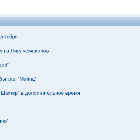
ентября
у на Лигу чемпионов
вой"
обыграл "Майнц"
"Шахтер" в дополнительное время
рию"