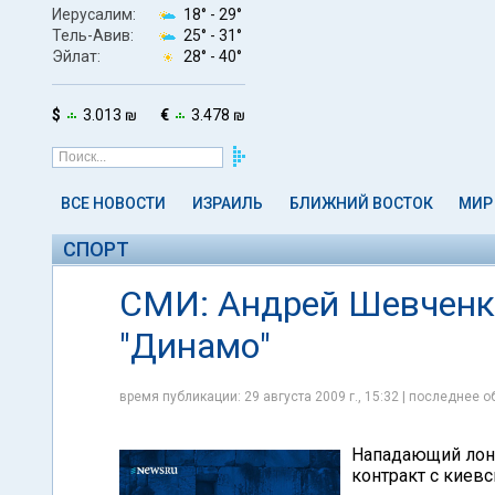
Иерусалим:
18° -
29°
Тель-Авив:
25° -
31°
Эйлат:
28° -
40°
$
3.013 ₪
€
3.478 ₪
ВСЕ НОВОСТИ
ИЗРАИЛЬ
БЛИЖНИЙ ВОСТОК
МИР
СПОРТ
СМИ: Андрей Шевченко
"Динамо"
время публикации: 29 августа 2009 г., 15:32 | последнее об
Нападающий лонд
контракт с киевс