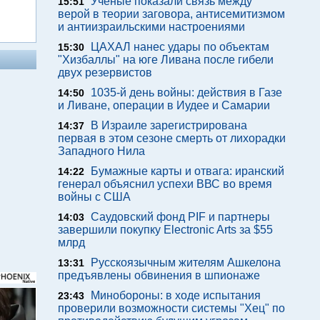
Ученые показали связь между
15:51
верой в теории заговора, антисемитизмом
и антиизраильскими настроениями
ЦАХАЛ нанес удары по объектам
15:30
"Хизбаллы" на юге Ливана после гибели
двух резервистов
1035-й день войны: действия в Газе
14:50
и Ливане, операции в Иудее и Самарии
В Израиле зарегистрирована
14:37
первая в этом сезоне смерть от лихорадки
Западного Нила
Бумажные карты и отвага: иранский
14:22
генерал объяснил успехи ВВС во время
войны с США
Саудовский фонд PIF и партнеры
14:03
завершили покупку Electronic Arts за $55
млрд
Русскоязычным жителям Ашкелона
13:31
предъявлены обвинения в шпионаже
Минобороны: в ходе испытания
23:43
проверили возможности системы "Хец" по