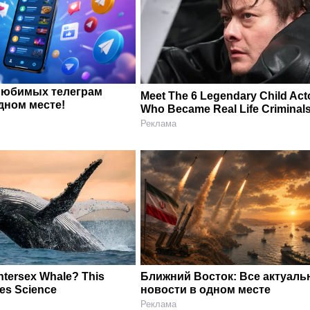
любимых телеграм
Meet The 6 Legendary Child Act
дном месте!
Who Became Real Life Criminal
Реклама
Intersex Whale? This
Ближний Восток: Все актуал
les Science
новости в одном месте
Реклама