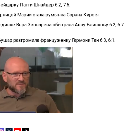
йцарку Патти Шнайдер 6:2, 7:6.
ницей Марии стала румынка Сорана Кирстя.
динке Вера Звонарева обыграла Анну Блинкову 6:2, 6:7,
ушар разгромила француженку Гармони Тан 6:3, 6:1.