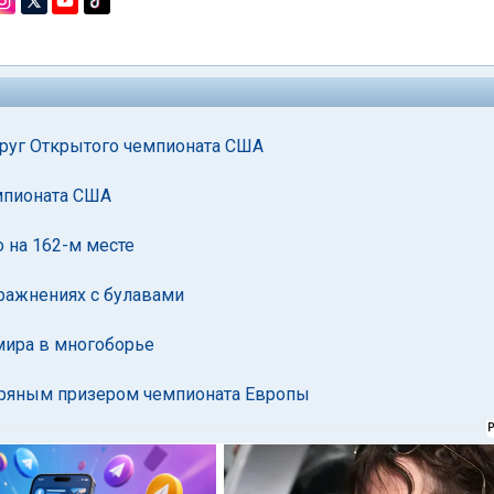
круг Открытого чемпионата США
мпионата США
 на 162-м месте
ражнениях с булавами
мира в многоборье
ебряным призером чемпионата Европы