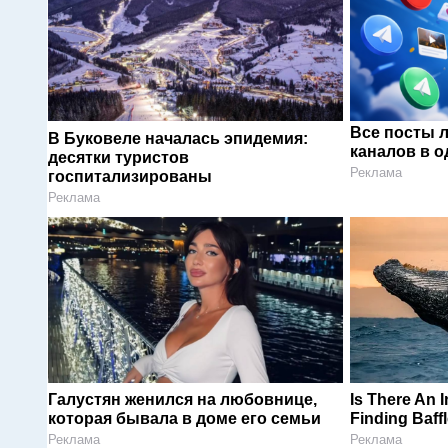
Все посты 
В Буковеле началась эпидемия:
каналов в о
десятки туристов
Реклама
госпитализированы
Реклама
Галустян женился на любовнице,
Is There An 
которая бывала в доме его семьи
Finding Baff
Реклама
Реклама