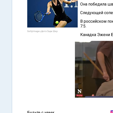
Она победила шве
Следующей сопер
В российском пое
7:5.
GettyImages, фото Сара Шер
Канадка Эжени Б
Будьте с нами: