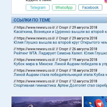
Telegram
WhatsApp
Facebook
ССЫЛКИ ПО ТЕМЕ
//
https://www.newsru.co.il/
//
Спорт
//
29 августа 2018
Касаткина, Возняцки и Цуренко вышли во второй 
//
https://www.newsru.co.il/
//
Спорт
//
29 августа 2018
Юлия Глушко вышла во второй круг Открытого че
//
https://www.newsru.co.il/
//
Спорт
//
26 августа 2018
Рейтинг WTA. Лидирует Симона Халеп. Юлия Глушко
//
https://www.newsru.co.il/
//
Спорт
//
19 августа 2018
Кубок мира в Минске: Линой Ашрам победила в уп
//
https://www.newsru.co.il/
//
Спорт
//
18 августа 2018
Линой Ашрам стала победительницей этапа Кубка 
//
https://www.newsru.co.il/
//
Спорт
//
12 августа 2018
Спортивная гимнастика: Артем Долгопят стал сер