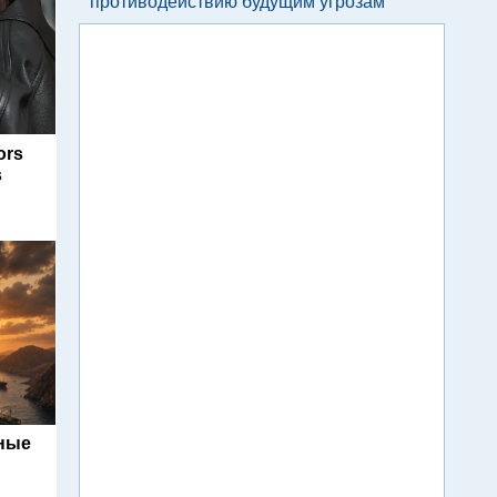
противодействию будущим угрозам
ors
s
ьные