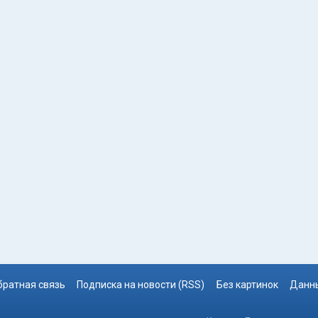
братная связь
Подписка на новости (RSS)
Без картинок
Данны