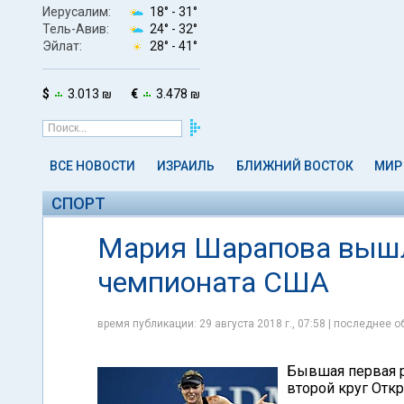
Иерусалим:
18° -
31°
Тель-Авив:
24° -
32°
Эйлат:
28° -
41°
$
3.013 ₪
€
3.478 ₪
ВСЕ НОВОСТИ
ИЗРАИЛЬ
БЛИЖНИЙ ВОСТОК
МИР
СПОРТ
Мария Шарапова вышла
чемпионата США
время публикации: 29 августа 2018 г., 07:58 | последнее об
Бывшая первая р
второй круг Отк