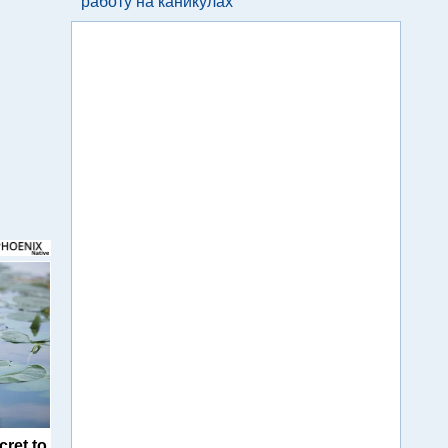
работу на каникулах
cret to