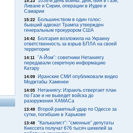
1038-й день войны: действия в Газе,
15:23
Ливане и Сирии, операции в Иудее и
Самарии
Большинством в один голос:
15:22
бывший адвокат Трампа утвержден
генеральным прокурором США
Болгария возложила на Украину
14:42
ответственность за взрыв БПЛА на своей
территории
"А-Йом": советники Нетаниягу
14:11
передавали секретную информацию
Катару
Иранские СМИ опубликовали видео
14:09
Моджтабы Хаменеи
Нетаниягу: Израиль отвергает план
14:05
по Газе и не выведет войска до
разоружения ХАМАСа
Второй ракетный удар по Одессе за
13:49
сутки, погибшие в Харькове
"Калькалист": "сменные" депутаты
13:48
Кнессета получат 676 тысяч шекелей за