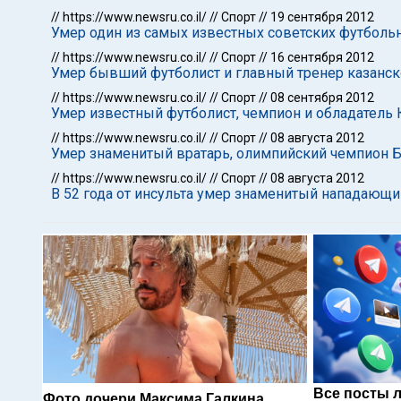
//
https://www.newsru.co.il/
//
Спорт
//
19 сентября 2012
Умер один из самых известных советских футболь
//
https://www.newsru.co.il/
//
Спорт
//
16 сентября 2012
Умер бывший футболист и главный тренер казанск
//
https://www.newsru.co.il/
//
Спорт
//
08 сентября 2012
Умер известный футболист, чемпион и обладатель
//
https://www.newsru.co.il/
//
Спорт
//
08 августа 2012
Умер знаменитый вратарь, олимпийский чемпион 
//
https://www.newsru.co.il/
//
Спорт
//
08 августа 2012
В 52 года от инсульта умер знаменитый нападающи
Все посты 
Фото дочери Максима Галкина