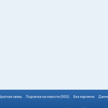
братная связь
Подписка на новости (RSS)
Без картинок
Данны