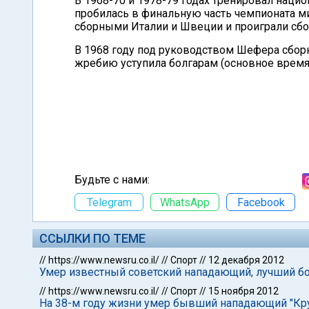
В 1968-70 и 1978-79 годах тренировал наци
пробилась в финальную часть чемпионата м
сборными Италии и Швеции и проиграли сбо
В 1968 году под руководством Шефера сбор
жребию уступила болгарам (основное время
Будьте с нами:
Telegram
WhatsApp
Facebook
ССЫЛКИ ПО ТЕМЕ
//
https://www.newsru.co.il/
//
Спорт
//
12 декабря 2012
Умер известный советский нападающий, лучший бо
//
https://www.newsru.co.il/
//
Спорт
//
15 ноября 2012
На 38-м году жизни умер бывший нападающий "Кру