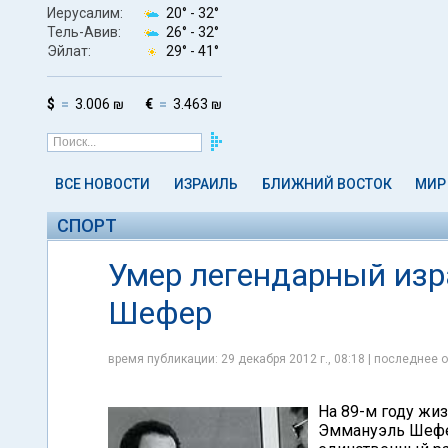
Иерусалим:
20° -
32°
Тель-Авив:
26° -
32°
Эйлат:
29° -
41°
$
3.006 ₪
€
3.463 ₪
ВСЕ НОВОСТИ
ИЗРАИЛЬ
БЛИЖНИЙ ВОСТОК
МИР
СПОРТ
Умер легендарный изр
Шефер
время публикации: 29 декабря 2012 г., 08:18 | последнее о
На 89-м году жи
Эммануэль Шефер