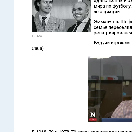
единственный ра
мира по футболу
ассоциации.
Эммануэль Шефер
семья переселил
репатриировался
Flash90
Будучи игроком, 
Саба).