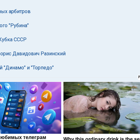
ных арбитров
ого "Рубина"
 Кубка СССР
Борис Давидович Разинский
й "Динамо" и "Торпедо"
любимых телеграм
Why this ordinary drink is the se