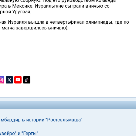
ональную сборную. Под его руководством команда
ира в Мексике. Израильтяне сыграли вничью со
рной Уругвая.
ная Израиля вышла в четвертьфинал олимпиады, где по
 матча завершилось вничью).
мбардир в истории "Ростсельмаша"
зейро" и "Герты"