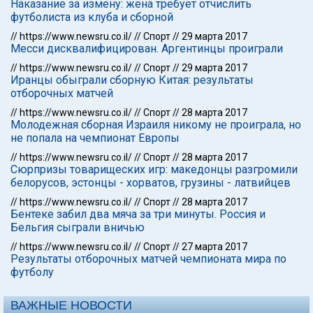
Наказание за измену: жена требует отчислить
футболиста из клуба и сборной
//
https://www.newsru.co.il/
//
Спорт
//
29 марта 2017
Месси дисквалифицирован. Аргентинцы проиграли
//
https://www.newsru.co.il/
//
Спорт
//
29 марта 2017
Иранцы обыграли сборную Китая: результаты
отборочных матчей
//
https://www.newsru.co.il/
//
Спорт
//
28 марта 2017
Молодежная сборная Израиля никому не проиграла, но
не попала на чемпионат Европы
//
https://www.newsru.co.il/
//
Спорт
//
28 марта 2017
Сюрпризы товарищеских игр: македонцы разгромили
белорусов, эстонцы - хорватов, грузины - латвийцев
//
https://www.newsru.co.il/
//
Спорт
//
28 марта 2017
Бентеке забил два мяча за три минуты. Россия и
Бельгия сыграли вничью
//
https://www.newsru.co.il/
//
Спорт
//
27 марта 2017
Результаты отборочных матчей чемпионата мира по
футболу
ВАЖНЫЕ НОВОСТИ