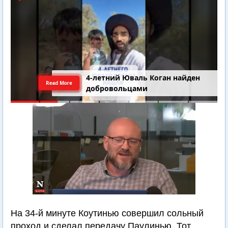
4-летний Юваль Коган найден
Read More
добровольцами
На 34-й минуте Коутинью совершил сольный
проход и сделал передачу Паулинью. Тот