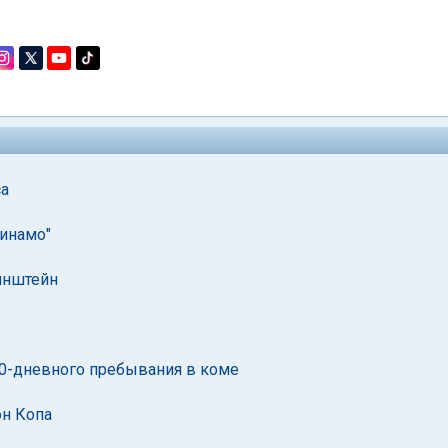
са
инамо"
йнштейн
10-дневного пребывания в коме
он Копа