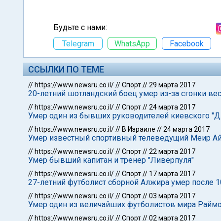
Будьте с нами:
Telegram
WhatsApp
Facebook
ССЫЛКИ ПО ТЕМЕ
//
https://www.newsru.co.il/
//
Спорт
//
29 марта 2017
20-летний шотландский боец умер из-за сгонки ве
//
https://www.newsru.co.il/
//
Спорт
//
24 марта 2017
Умер один из бывших руководителей киевского "Д
//
https://www.newsru.co.il/
//
В Израиле
//
24 марта 2017
Умер известный спортивный телеведущий Меир А
//
https://www.newsru.co.il/
//
Спорт
//
22 марта 2017
Умер бывший капитан и тренер "Ливерпуля"
//
https://www.newsru.co.il/
//
Спорт
//
17 марта 2017
27-летний футболист сборной Алжира умер после 
//
https://www.newsru.co.il/
//
Спорт
//
03 марта 2017
Умер один из величайших футболистов мира Райм
//
https://www.newsru.co.il/
//
Спорт
//
02 марта 2017