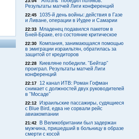
"Апоэль" победил поляков.
23:04
Результаты матчей Лиги конференций
1035-й день войны: действия в Газе
22:45
и Ливане, операции в Иудее и Самарии
Младенец подавился пакетом в
22:33
Бней-Браке, его состояние критическое
Компания, занимающаяся помощью
22:30
в эмиграции израильтян, обратилась за
защитой от кредиторов
Киевляне победили. "Бейтар"
22:28
проиграл. Результаты матчей Лиги
конференций
12 канал ИТВ: Роман Гофман
22:17
снимает с должностей двух руководителей
в "Мосаде"
Израильские пассажиры, судящиеся
22:12
с Blue Bird, едва не сорвали рейс
авиакомпании
В Великобритании был задержан
21:42
мужчина, пришедший в больницу в образе
смерти с косой