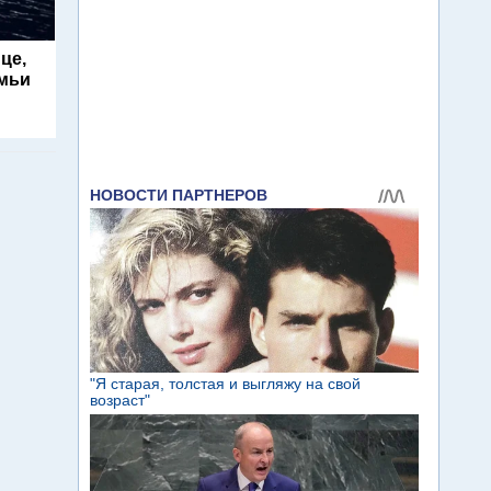
це,
емьи