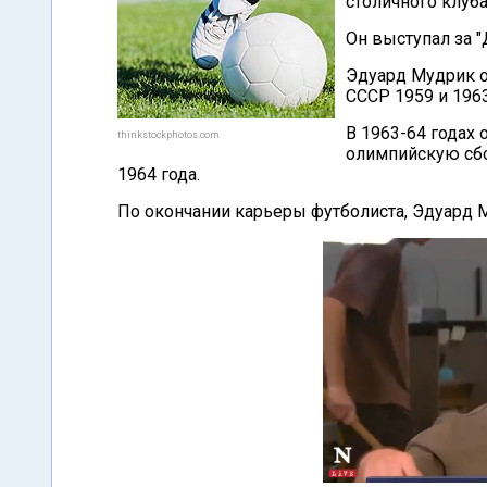
столичного клуба
Он выступал за "
Эдуард Мудрик о
СССР 1959 и 1963
В 1963-64 годах 
thinkstockphotos.com
олимпийскую сб
1964 года.
По окончании карьеры футболиста, Эдуард М