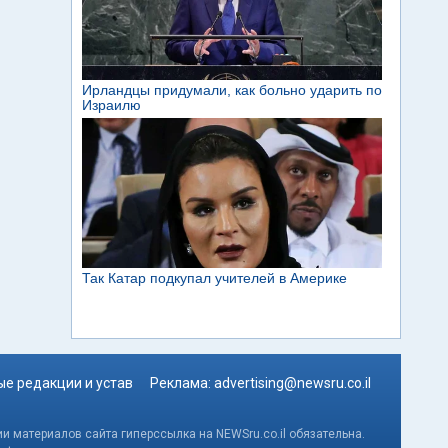
е редакции и устав
Реклама:
advertising@newsru.co.il
и материалов сайта гиперссылка на NEWSru.co.il обязательна.