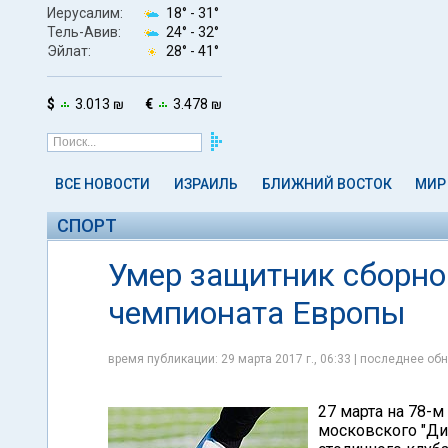
Иерусалим:
18° -
31°
Тель-Авив:
24° -
32°
Эйлат:
28° -
41°
$
3.013 ₪
€
3.478 ₪
ВСЕ НОВОСТИ
ИЗРАИЛЬ
БЛИЖНИЙ ВОСТОК
МИР
СПОРТ
Умер защитник сборно
чемпионата Европы
время публикации: 29 марта 2017 г., 06:33 | последнее обн
27 марта на 78-
московского "Ди