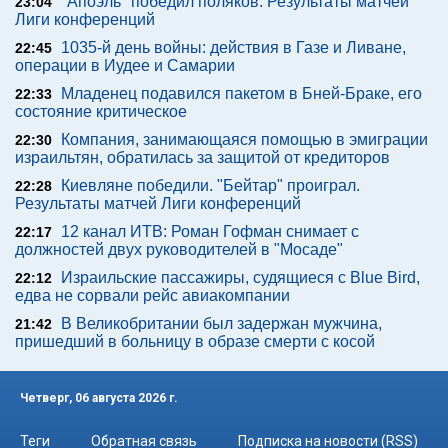
"Апоэль" победил поляков. Результаты матчей
23:04
Лиги конференций
1035-й день войны: действия в Газе и Ливане,
22:45
операции в Иудее и Самарии
Младенец подавился пакетом в Бней-Браке, его
22:33
состояние критическое
Компания, занимающаяся помощью в эмиграции
22:30
израильтян, обратилась за защитой от кредиторов
Киевляне победили. "Бейтар" проиграл.
22:28
Результаты матчей Лиги конференций
12 канал ИТВ: Роман Гофман снимает с
22:17
должностей двух руководителей в "Мосаде"
Израильские пассажиры, судящиеся с Blue Bird,
22:12
едва не сорвали рейс авиакомпании
В Великобритании был задержан мужчина,
21:42
пришедший в больницу в образе смерти с косой
Четверг, 06 августа 2026 г.
Теги
Обратная связь
Подписка на новости (RSS)