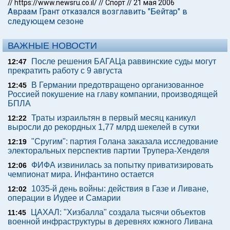
//
https://www.newsru.co.il/
//
Спорт
//
21 мая 2006
Авраам Грант отказался возглавить "Бейтар" в
следующем сезоне
ВАЖНЫЕ НОВОСТИ
После решения БАГАЦа раввинские суды могут
12:47
прекратить работу с 9 августа
В Германии предотвращено организованное
12:45
Россией покушение на главу компании, производящей
БПЛА
Траты израильтян в первый месяц каникул
12:22
выросли до рекордных 1,77 млрд шекелей в сутки
"Сругим": партия Голана заказала исследование
12:19
электоральных перспектив партии Трупера-Хенделя
ФИФА извинилась за попытку приватизировать
12:06
чемпионат мира. Инфантино остается
1035-й день войны: действия в Газе и Ливане,
12:02
операции в Иудее и Самарии
ЦАХАЛ: "Хизбалла" создала тысячи объектов
11:45
военной инфраструктуры в деревнях южного Ливана