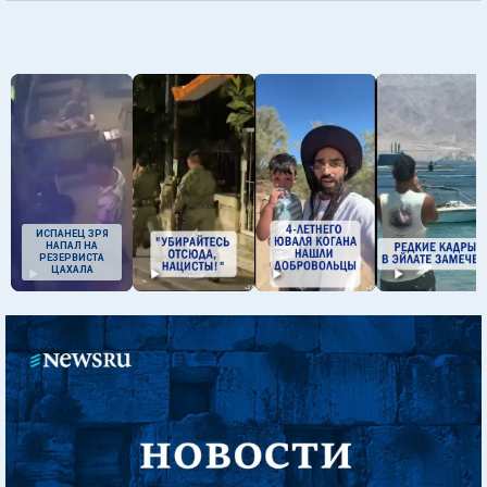
ИСПАНЕЦ ЗРЯ
НАПАЛ НА
РЕЗЕРВИСТА
ЦАХАЛА