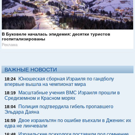
В Буковеле началась эпидемия: десятки туристов
госпитализированы
Реклама
ВАЖНЫЕ НОВОСТИ
Юношеская сборная Израиля по гандболу
18:24
впервые вышла на чемпионат мира
Масштабные учения ВМС Израиля прошли в
18:19
Средиземном и Красном морях
Полиция подтвердила гибель пропавшего
18:04
Эльдара Даяна
Двое израильтян по ошибке въехали в Дженин: их
16:59
едва не линчевали
Израильские психологи поставили под сомнение
16:48