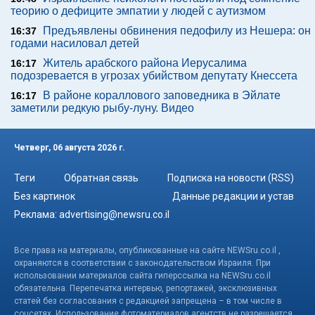
теорию о дефиците эмпатии у людей с аутизмом
Предъявлены обвинения педофилу из Нешера: он
16:37
годами насиловал детей
Житель арабского района Иерусалима
16:17
подозревается в угрозах убийством депутату Кнессета
В районе кораллового заповедника в Эйлате
16:17
заметили редкую рыбу-луну. Видео
Четверг, 06 августа 2026 г.
Теги
Обратная связь
Подписка на новости (RSS)
Без картинок
Данные редакции и устав
Реклама:
advertising@newsru.co.il
Все права на материалы, опубликованные на сайте NEWSru.co.il ,
охраняются в соответствии с законодательством Израиля. При
использовании материалов сайта гиперссылка на NEWSru.co.il
обязательна. Перепечатка интервью, репортажей, эксклюзивных
статей без согласования с редакцией запрещена – в том числе в
соцсетях. Использование фотоматериалов агентств не разрешается.