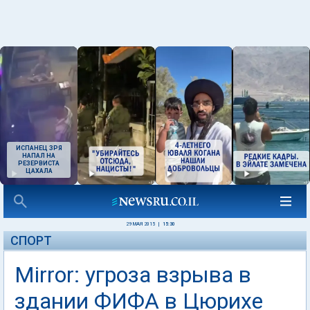
ИСПАНЕЦ ЗРЯ
НАПАЛ НА
РЕЗЕРВИСТА
ЦАХАЛА
29 МАЯ 2015
|
15:30
СПОРТ
Mirror: угроза взрыва в
здании ФИФА в Цюрихе