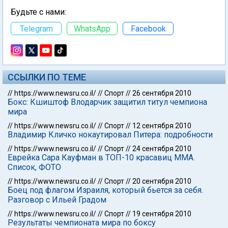
Будьте с нами:
Telegram
WhatsApp
Facebook
ССЫЛКИ ПО ТЕМЕ
//
https://www.newsru.co.il/
//
Спорт
//
26 сентября 2010
Бокс: Кшиштоф Влодарчик защитил титул чемпиона
мира
//
https://www.newsru.co.il/
//
Спорт
//
12 сентября 2010
Владимир Кличко нокаутировал Питера: подробности
//
https://www.newsru.co.il/
//
Спорт
//
24 сентября 2010
Еврейка Сара Кауфман в ТОП-10 красавиц ММА.
Список, ФОТО
//
https://www.newsru.co.il/
//
Спорт
//
20 сентября 2010
Боец под флагом Израиля, который бьется за себя.
Разговор с Ильей Градом
//
https://www.newsru.co.il/
//
Спорт
//
19 сентября 2010
Результаты чемпионата мира по боксу