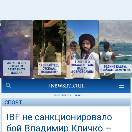
ИСПАНЕЦ ЗРЯ
НАПАЛ НА
РЕЗЕРВИСТА
ЦАХАЛА
29 СЕНТЯБРЯ 2010
|
08:18
СПОРТ
IBF не санкционировало
бой Владимир Кличко –