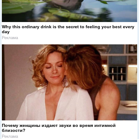
Why this ordinary drink is the secret to feeling your best every
day
Реклама
Почему женщины издают звуки во время интимной
близости?
Реклама