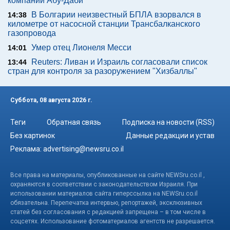
компании Абу-Даби
В Болгарии неизвестный БПЛА взорвался в
14:38
километре от насосной станции Трансбалканского
газопровода
Умер отец Лионеля Месси
14:01
Reuters: Ливан и Израиль согласовали список
13:44
стран для контроля за разоружением "Хизбаллы"
Суббота, 08 августа 2026 г.
Теги
Обратная связь
Подписка на новости (RSS)
Без картинок
Данные редакции и устав
Реклама:
advertising@newsru.co.il
Все права на материалы, опубликованные на сайте NEWSru.co.il ,
охраняются в соответствии с законодательством Израиля. При
использовании материалов сайта гиперссылка на NEWSru.co.il
обязательна. Перепечатка интервью, репортажей, эксклюзивных
статей без согласования с редакцией запрещена – в том числе в
соцсетях. Использование фотоматериалов агентств не разрешается.