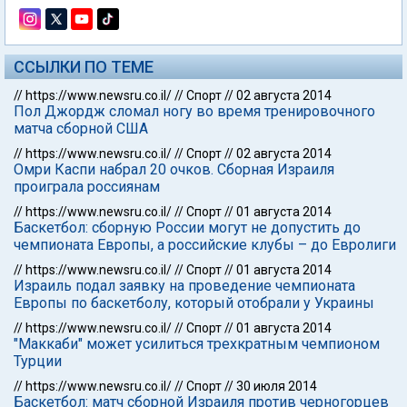
ССЫЛКИ ПО ТЕМЕ
//
https://www.newsru.co.il/
//
Спорт
//
02 августа 2014
Пол Джордж сломал ногу во время тренировочного
матча сборной США
//
https://www.newsru.co.il/
//
Спорт
//
02 августа 2014
Омри Каспи набрал 20 очков. Сборная Израиля
проиграла россиянам
//
https://www.newsru.co.il/
//
Спорт
//
01 августа 2014
Баскетбол: сборную России могут не допустить до
чемпионата Европы, а российские клубы – до Евролиги
//
https://www.newsru.co.il/
//
Спорт
//
01 августа 2014
Израиль подал заявку на проведение чемпионата
Европы по баскетболу, который отобрали у Украины
//
https://www.newsru.co.il/
//
Спорт
//
01 августа 2014
"Маккаби" может усилиться трехкратным чемпионом
Турции
//
https://www.newsru.co.il/
//
Спорт
//
30 июля 2014
Баскетбол: матч сборной Израиля против черногорцев