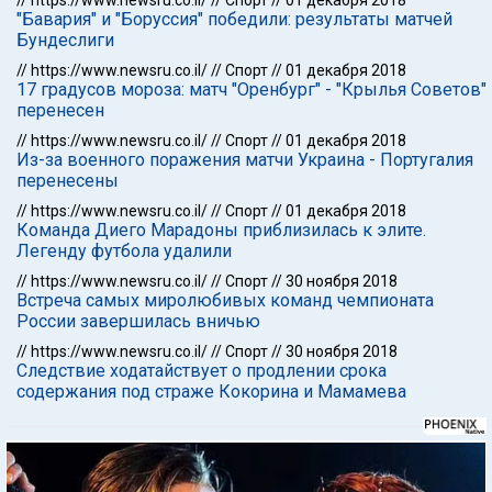
//
https://www.newsru.co.il/
//
Спорт
//
01 декабря 2018
"Бавария" и "Боруссия" победили: результаты матчей
Бундеслиги
//
https://www.newsru.co.il/
//
Спорт
//
01 декабря 2018
17 градусов мороза: матч "Оренбург" - "Крылья Советов"
перенесен
//
https://www.newsru.co.il/
//
Спорт
//
01 декабря 2018
Из-за военного поражения матчи Украина - Португалия
перенесены
//
https://www.newsru.co.il/
//
Спорт
//
01 декабря 2018
Команда Диего Марадоны приблизилась к элите.
Легенду футбола удалили
//
https://www.newsru.co.il/
//
Спорт
//
30 ноября 2018
Встреча самых миролюбивых команд чемпионата
России завершилась вничью
//
https://www.newsru.co.il/
//
Спорт
//
30 ноября 2018
Следствие ходатайствует о продлении срока
содержания под страже Кокорина и Мамамева