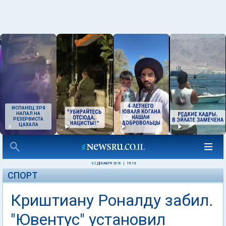
ИСПАНЕЦ ЗРЯ
НАПАЛ НА
РЕЗЕРВИСТА
ЦАХАЛА
02 ДЕКАБРЯ 2018
|
19:13
СПОРТ
Криштиану Роналду забил.
"Ювентус" установил