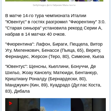
GettyImages, фото Габриэле Мальтинти
В матче 14-го тура чемпионата Италии
"Ювентус" в гостях разгромил "Фиорентину" 3:0.
"Старая синьора" установила рекорд Серии А,
набрав в 14 матчах 40 очков.
"Фиорентина": Лафон, Бираги, Пеццела, Витор
Угу, Миленкович, Бенасси (Пьяца, 65), Верету,
Фернандес, Жерсон (Теро, 80), Симеоне, Кьеза
"Ювентус": Щенсны, Кьеллини, Бонуччи, Де
Шильо, Жоау Канселу, Матюиди, Бентанкур,
Криштиану Роналду (Бернардески, 80),
Манджукич (Кин, 89), Куадрадо (Дуглас Коста,
83), Дибала