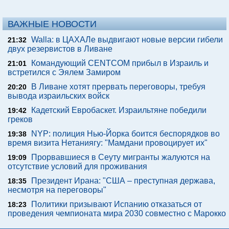
ВАЖНЫЕ НОВОСТИ
Walla: в ЦАХАЛе выдвигают новые версии гибели
21:32
двух резервистов в Ливане
Командующий CENTCOM прибыл в Израиль и
21:01
встретился с Эялем Замиром
В Ливане хотят прервать переговоры, требуя
20:20
вывода израильских войск
Кадетский Евробаскет. Израильтяне победили
19:42
греков
NYP: полиция Нью-Йорка боится беспорядков во
19:38
время визита Нетаниягу: "Мамдани провоцирует их"
Прорвавшиеся в Сеуту мигранты жалуются на
19:09
отсутствие условий для проживания
Президент Ирана: "США – преступная держава,
18:35
несмотря на переговоры"
Политики призывают Испанию отказаться от
18:23
проведения чемпионата мира 2030 совместно с Марокко