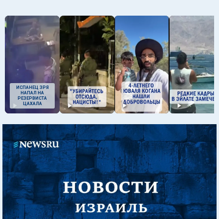
ИСПАНЕЦ ЗРЯ
НАПАЛ НА
РЕЗЕРВИСТА
ЦАХАЛА