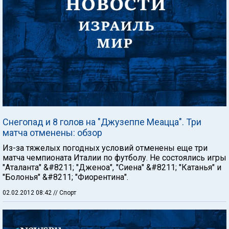
Снегопад и 8 голов на "Джузеппе Меацца". Три
матча отменены: обзор
Из-за тяжелых погодных условий отменены еще три
матча чемпионата Италии по футболу. Не состоялись игры
"Аталанта" &#8211; "Дженоа", "Сиена" &#8211; "Катанья" и
"Болонья" &#8211; "Фиорентина".
02.02.2012 08:42
// Спорт