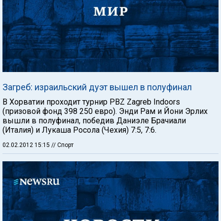
Загреб: израильский дуэт вышел в полуфинал
В Хорватии проходит турнир PBZ Zagreb Indoors
(призовой фонд 398 250 евро). Энди Рам и Йони Эрлих
вышли в полуфинал, победив Даниэле Брачиали
(Италия) и Лукаша Росола (Чехия) 7:5, 7:6.
02.02.2012 15:15
// Спорт