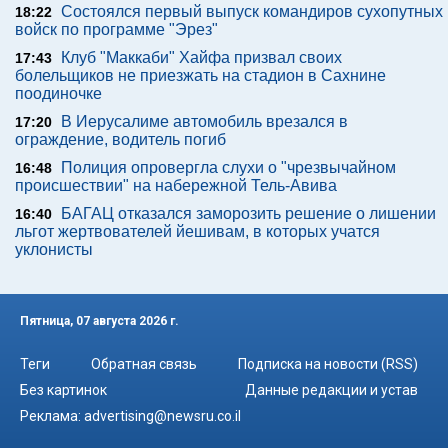
Состоялся первый выпуск командиров сухопутных
18:22
войск по программе "Эрез"
Клуб "Маккаби" Хайфа призвал своих
17:43
болельщиков не приезжать на стадион в Сахнине
поодиночке
В Иерусалиме автомобиль врезался в
17:20
ограждение, водитель погиб
Полиция опровергла слухи о "чрезвычайном
16:48
происшествии" на набережной Тель-Авива
БАГАЦ отказался заморозить решение о лишении
16:40
льгот жертвователей йешивам, в которых учатся
уклонисты
Пятница, 07 августа 2026 г.
Теги
Обратная связь
Подписка на новости (RSS)
Без картинок
Данные редакции и устав
Реклама:
advertising@newsru.co.il