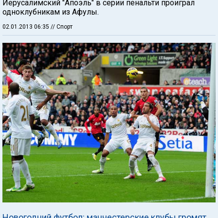
Иерусалимский "Апоэль" в серии пенальти проиграл
одноклубникам из Афулы.
02.01.2013 06:35
// Спорт
Новогодний футбол: манчестерские клубы громят