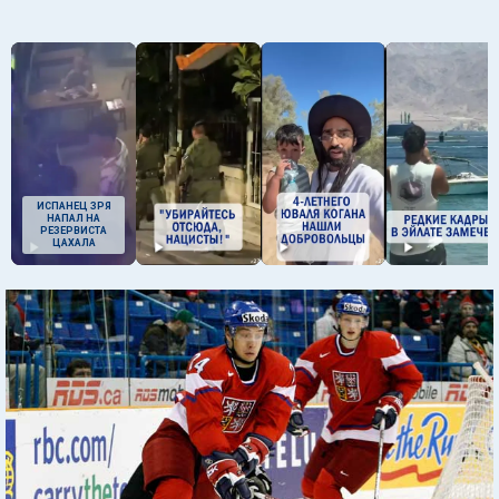
ИСПАНЕЦ ЗРЯ
НАПАЛ НА
РЕЗЕРВИСТА
ЦАХАЛА