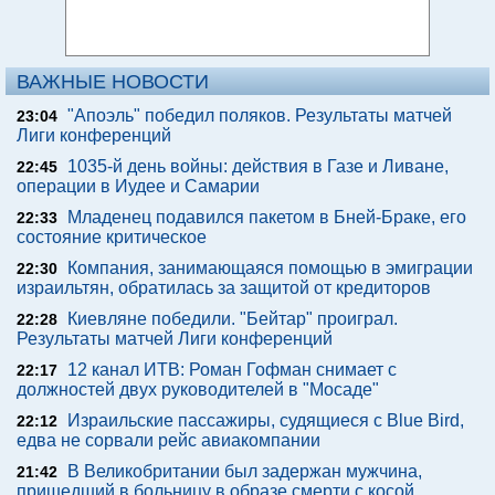
ВАЖНЫЕ НОВОСТИ
"Апоэль" победил поляков. Результаты матчей
23:04
Лиги конференций
1035-й день войны: действия в Газе и Ливане,
22:45
операции в Иудее и Самарии
Младенец подавился пакетом в Бней-Браке, его
22:33
состояние критическое
Компания, занимающаяся помощью в эмиграции
22:30
израильтян, обратилась за защитой от кредиторов
Киевляне победили. "Бейтар" проиграл.
22:28
Результаты матчей Лиги конференций
12 канал ИТВ: Роман Гофман снимает с
22:17
должностей двух руководителей в "Мосаде"
Израильские пассажиры, судящиеся с Blue Bird,
22:12
едва не сорвали рейс авиакомпании
В Великобритании был задержан мужчина,
21:42
пришедший в больницу в образе смерти с косой