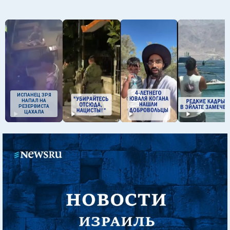
ИСПАНЕЦ ЗРЯ
НАПАЛ НА
РЕЗЕРВИСТА
ЦАХАЛА