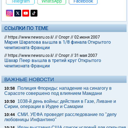
Telegram
WhatsApp
Facebook
ССЫЛКИ ПО ТЕМЕ
//
https://www.newsru.co.il/
//
Спорт
//
02 июня 2007
Мария Шарапова вышла в 1/8 финала Открытого
чемпионата Франции
//
https://www.newsru.co.il/
//
Спорт
//
31 мая 2007
Шахар Пеер вышла в третий круг Открытого
чемпионата Франции
ВАЖНЫЕ НОВОСТИ
Полиция Флориды: нападение на синагогу в
10:58
Сарасоте совершено под влиянием Мамдани
1038-й день войны: действия в Газе, Ливане и
10:50
Сирии, операции в Иудее и Самарии
СМИ. УЕФА проведет расследование по "делу
10:44
любовницы Инфантино"
Иран выставил США список условий для открытия
10:16