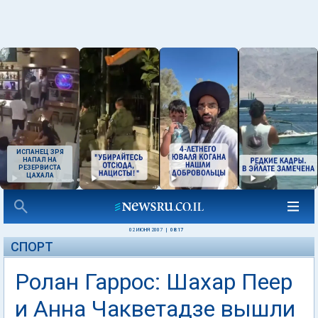
ИСПАНЕЦ ЗРЯ
НАПАЛ НА
РЕЗЕРВИСТА
ЦАХАЛА
02 ИЮНЯ 2007
|
08:17
СПОРТ
Ролан Гаррос: Шахар Пеер
и Анна Чакветадзе вышли