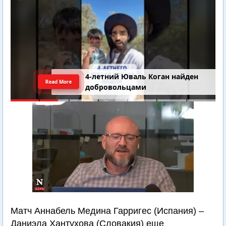
4-летний Юваль Коган найден
Read More
добровольцами
Матч Аннабель Медина Гарригес (Испания) –
Даниэла Хантухова (Словакия) еще