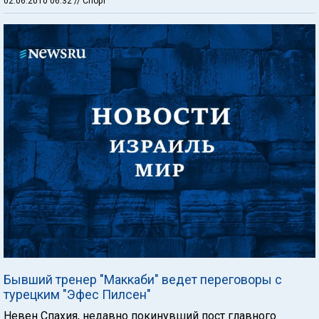
02.06.2010 06:32
// Спорт
Бывший тренер "Маккаби" ведет переговоры с
турецким "Эфес Пилсен"
Невен Спахия, недавно покинувший пост главного