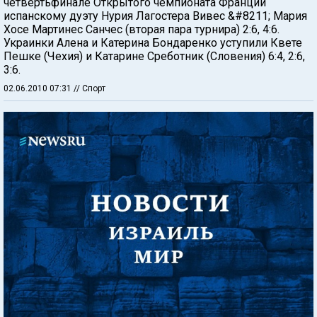
четвертьфинале Открытого чемпионата Франции
испанскому дуэту Нурия Лагостера Вивес &#8211; Мария
Хосе Мартинес Санчес (вторая пара турнира) 2:6, 4:6.
Украинки Алена и Катерина Бондаренко уступили Квете
Пешке (Чехия) и Катарине Среботник (Словения) 6:4, 2:6,
3:6.
02.06.2010 07:31
// Спорт