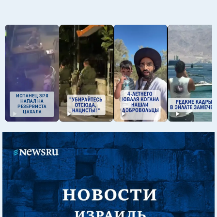
ИСПАНЕЦ ЗРЯ
НАПАЛ НА
РЕЗЕРВИСТА
ЦАХАЛА