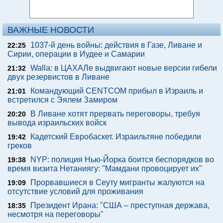
ВАЖНЫЕ НОВОСТИ
1037-й день войны: действия в Газе, Ливане и
22:25
Сирии, операции в Иудее и Самарии
Walla: в ЦАХАЛе выдвигают новые версии гибели
21:32
двух резервистов в Ливане
Командующий CENTCOM прибыл в Израиль и
21:01
встретился с Эялем Замиром
В Ливане хотят прервать переговоры, требуя
20:20
вывода израильских войск
Кадетский Евробаскет. Израильтяне победили
19:42
греков
NYP: полиция Нью-Йорка боится беспорядков во
19:38
время визита Нетаниягу: "Мамдани провоцирует их"
Прорвавшиеся в Сеуту мигранты жалуются на
19:09
отсутствие условий для проживания
Президент Ирана: "США – преступная держава,
18:35
несмотря на переговоры"