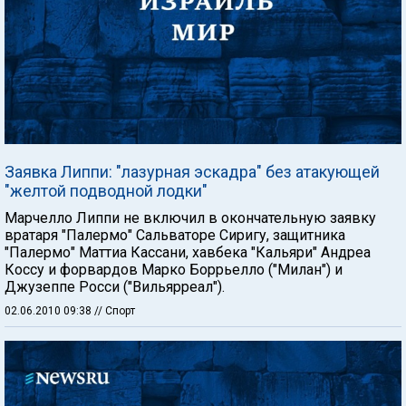
Заявка Липпи: "лазурная эскадра" без атакующей
"желтой подводной лодки"
Марчелло Липпи не включил в окончательную заявку
вратаря "Палермо" Сальваторе Сиригу, защитника
"Палермо" Маттиа Кассани, хавбека "Кальяри" Андреа
Коссу и форвардов Марко Боррьелло ("Милан") и
Джузеппе Росси ("Вильярреал").
02.06.2010 09:38
// Спорт