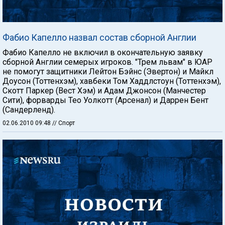
Фабио Капелло назвал состав сборной Англии
Фабио Капелло не включил в окончательную заявку
сборной Англии семерых игроков. "Трем львам" в ЮАР
не помогут защитники Лейтон Бэйнс (Эвертон) и Майкл
Доусон (Тоттенхэм), хавбеки Том Хаддлстоун (Тоттенхэм),
Скотт Паркер (Вест Хэм) и Адам Джонсон (Манчестер
Сити), форварды Тео Уолкотт (Арсенал) и Даррен Бент
(Сандерленд).
02.06.2010 09:48
// Спорт