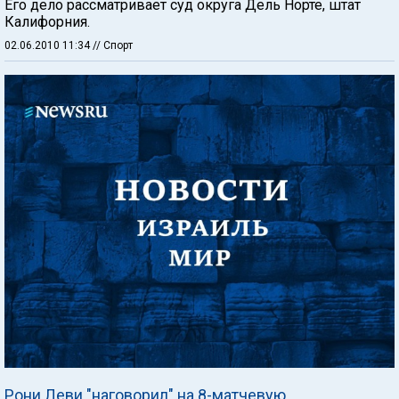
Его дело рассматривает суд округа Дель Норте, штат
Калифорния.
02.06.2010 11:34
// Спорт
Рони Леви "наговорил" на 8-матчевую