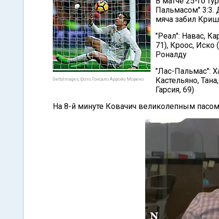
В матче 25-го ту
Пальмасом" 3:3. 
мяча забил Криш
"Реал": Навас, К
71), Кроос, Иско 
Роналду
"Лас-Пальмас": Х
Кастельяно, Тана,
GettyImages, Фото Гонсало Арройо Морено
Гарсия, 69)
На 8-й минуте Ковачич великолепным пасом 