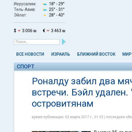
Иерусалим:
18° -
29°
Тель-Авив:
25° -
31°
Эйлат:
28° -
40°
$
3.006 ₪
€
3.463 ₪
ВСЕ НОВОСТИ
ИЗРАИЛЬ
БЛИЖНИЙ ВОСТОК
МИР
СПОРТ
Роналду забил два мя
встречи. Бэйл удален. 
островитянам
время публикации: 02 марта 2017 г., 01:32 | последнее обн