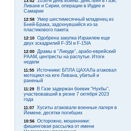
1036-й день войны: действия в Газе,
13:02
Ливане и Сирии, операции в Иудее и
Самарии
Умер шестимесячный младенец из
12:58
Бней-Брака, задохнувшийся из-за
пластикового пакета
Одобрена закупка Израилем еще
12:10
двух эскадрилий F-35I и F-15IA
Драмы в "Ликуде", арабо-еврейский
12:00
РААМ, центристы на распутье. Итоги
недели
Источники: БПЛА ЦАХАЛа атаковал
11:55
мотоцикл на юге Ливана, убитый и
раненый
В Газе задержан боевик "Нухбы",
11:29
участвовавший в резне 7 октября 2023
года
Хуситы атаковали военные лагеря в
11:07
Йемене, десятки погибших
Осторожно, мошенники:
10:56
фишинговая рассылка от имени