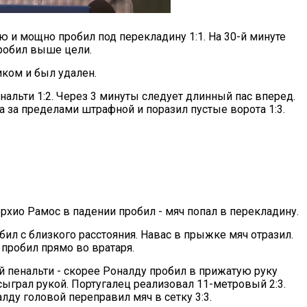
 и мощно пробил под перекладину 1:1. На 30-й минуте
пробил выше цели.
иком и был удален.
нальти 1:2. Через 3 минуты следует длинный пас вперед.
а за пределами штрафной и поразил пустые ворота 1:3.
рхио Рамос в падении пробил - мяч попал в перекладину.
ил с близкого расстояния. Навас в прыжке мяч отразил.
 пробил прямо во вратаря.
й пенальти - скорее Роналду пробил в прижатую руку
сыграл рукой. Португалец реализовал 11-метровый 2:3.
алду головой переправил мяч в сетку 3:3.