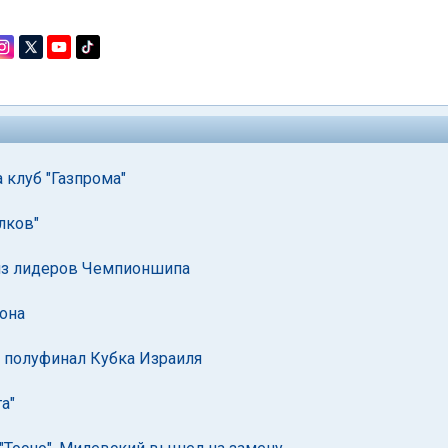
 клуб "Газпрома"
лков"
 из лидеров Чемпионшипа
зона
 в полуфинал Кубка Израиля
а"