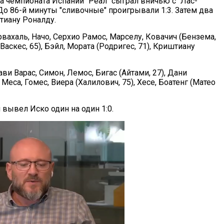
ра чемпионата Испании "Реал" сыграл вничью с "Лас-
До 86-й минуты "сливочные" проигрывали 1:3. Затем два
тиану Роналду.
арвахаль, Начо, Серхио Рамос, Марселу, Ковачич (Бензема,
(Васкес, 65), Бэйл, Мората (Родригес, 71), Криштиану
ави Варас, Симон, Лемос, Бигас (Айтами, 27), Дани
 Меса, Гомес, Виера (Халилович, 75), Хесе, Боатенг (Матео
вывел Иско один на один 1:0.