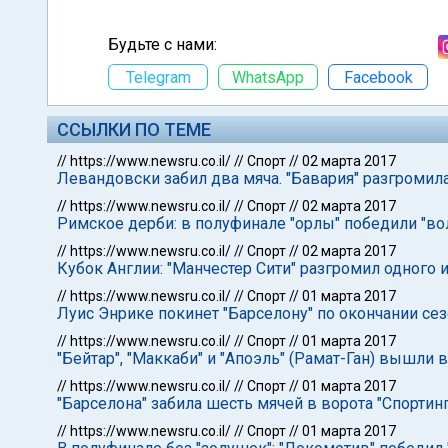
Будьте с нами:
Telegram
WhatsApp
Facebook
ССЫЛКИ ПО ТЕМЕ
//
https://www.newsru.co.il/
//
Спорт
//
02 марта 2017
Левандовски забил два мяча. "Бавария" разгромила
//
https://www.newsru.co.il/
//
Спорт
//
02 марта 2017
Римское дерби: в полуфинале "орлы" победили "во
//
https://www.newsru.co.il/
//
Спорт
//
02 марта 2017
Кубок Англии: "Манчестер Сити" разгромил одного
//
https://www.newsru.co.il/
//
Спорт
//
01 марта 2017
Луис Энрике покинет "Барселону" по окончании се
//
https://www.newsru.co.il/
//
Спорт
//
01 марта 2017
"Бейтар", "Маккаби" и "Апоэль" (Рамат-Ган) вышли
//
https://www.newsru.co.il/
//
Спорт
//
01 марта 2017
"Барселона" забила шесть мячей в ворота "Спортинг
//
https://www.newsru.co.il/
//
Спорт
//
01 марта 2017