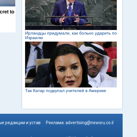
cret to
е редакции и устав
Реклама:
advertising@newsru.co.il