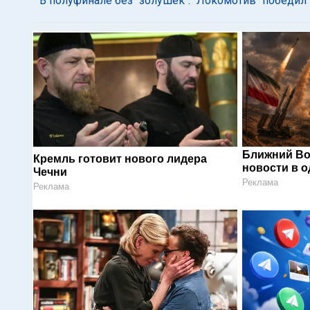
В полуфинале без "золушек": "Локомотив" победил
Ближний Во
Кремль готовит нового лидера
новости в 
Чечни
Реклама
Реклама