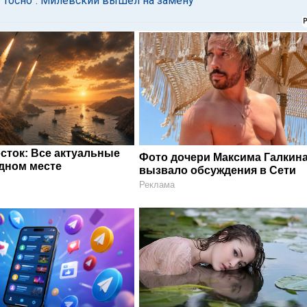
 "Тосно". Милевский вышел на замену
сток: Все актуальные
Фото дочери Максима Галкин
одном месте
вызвало обсуждения в Сети
Реклама