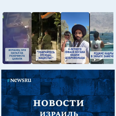
ИСПАНЕЦ ЗРЯ
НАПАЛ НА
РЕЗЕРВИСТА
ЦАХАЛА