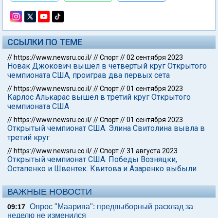
ССЫЛКИ ПО ТЕМЕ
//
https://www.newsru.co.il/
//
Спорт
//
02 сентября 2023
Новак Джокович вышел в четвертый круг Открытого
чемпионата США, проиграв два первых сета
//
https://www.newsru.co.il/
//
Спорт
//
01 сентября 2023
Карлос Алькарас вышел в третий круг Открытого
чемпионата США
//
https://www.newsru.co.il/
//
Спорт
//
01 сентября 2023
Открытый чемпионат США. Элина Свитолина вывла в
третий круг
//
https://www.newsru.co.il/
//
Спорт
//
31 августа 2023
Открытый чемпионат США. Победы Возняцки,
Остапенко и Швентек. Квитова и Азаренко выбыли
ВАЖНЫЕ НОВОСТИ
Опрос "Mаарива": предвыборный расклад за
09:17
неделю не изменился