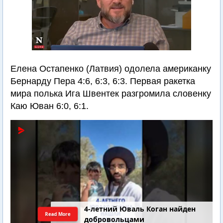
Елена Остапенко (Латвия) одолела американку
Бернарду Пера 4:6, 6:3, 6:3. Первая ракетка
мира полька Ига Швентек разгромила словенку
Каю Юван 6:0, 6:1.
4-летний Юваль Коган найден
Read More
добровольцами