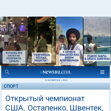
ИСПАНЕЦ ЗРЯ
НАПАЛ НА
РЕЗЕРВИСТА
ЦАХАЛА
02 СЕНТЯБРЯ 2023
|
06:32
СПОРТ
Открытый чемпионат
США. Остапенко, Швентек,