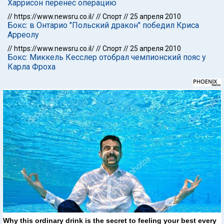
Харрисон перенес операцию
//
https://www.newsru.co.il/
//
Спорт
//
25 апреля 2010
Бокс: в Онтарио "Польский дракон" победил Криса
Арреолу
//
https://www.newsru.co.il/
//
Спорт
//
25 апреля 2010
Бокс: Миккель Кесслер отобрал чемпионский пояс у
Карла Фроха
Why this ordinary drink is the secret to feeling your best every