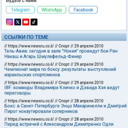
Будьте с нами:
Telegram
WhatsApp
Facebook
ССЫЛКИ ПО ТЕМЕ
//
https://www.newsru.co.il/
//
Спорт
//
29 апреля 2010
Тель-Авив: сегодня в зале "Нокия" проведут бои Ран
Накаш и Агарь Шмулефельд-Финер
//
https://www.newsru.co.il/
//
Спорт
//
29 апреля 2010
Чемпионат мира по боксу: результаты выступлений
израильских спортсменов
//
https://www.newsru.co.il/
//
Спорт
//
29 апреля 2010
IBF: команды Владимира Кличко и Дэвида Хэя ведут
переговоры
//
https://www.newsru.co.il/
//
Спорт
//
28 апреля 2010
Бокс: в Санкт-Петербурге Энцо Макаринелли и Дмитрий
Пирог нокаутировали соперников
//
https://www.newsru.co.il/
//
Спорт
//
28 апреля 2010
Перед встречей с Александром Димитренко Одли