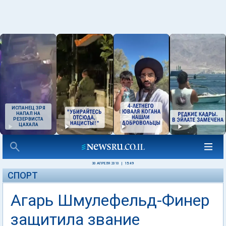
ИСПАНЕЦ ЗРЯ
НАПАЛ НА
РЕЗЕРВИСТА
ЦАХАЛА
30 АПРЕЛЯ 2010
|
15:49
СПОРТ
Агарь Шмулефельд-Финер
защитила звание