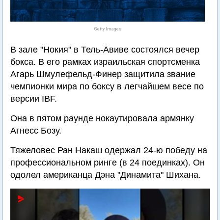
Getty Images
В зале "Нокия" в Тель-Авиве состоялся вечер
бокса. В его рамках израильская спортсменка
Агарь Шмулефельд-Финер защитила звание
чемпионки мира по боксу в легчайшем весе по
версии IBF.
Она в пятом раунде нокаутировала армянку
Агнесс Бозу.
Тяжеловес Ран Накаш одержал 24-ю победу на
профессиональном ринге (в 24 поединках). Он
одолел американца Дэна "Динамита" Шихана.