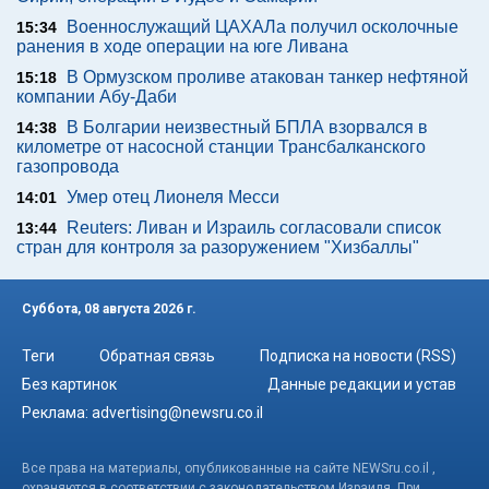
Военнослужащий ЦАХАЛа получил осколочные
15:34
ранения в ходе операции на юге Ливана
В Ормузском проливе атакован танкер нефтяной
15:18
компании Абу-Даби
В Болгарии неизвестный БПЛА взорвался в
14:38
километре от насосной станции Трансбалканского
газопровода
Умер отец Лионеля Месси
14:01
Reuters: Ливан и Израиль согласовали список
13:44
стран для контроля за разоружением "Хизбаллы"
Суббота, 08 августа 2026 г.
Теги
Обратная связь
Подписка на новости (RSS)
Без картинок
Данные редакции и устав
Реклама:
advertising@newsru.co.il
Все права на материалы, опубликованные на сайте NEWSru.co.il ,
охраняются в соответствии с законодательством Израиля. При