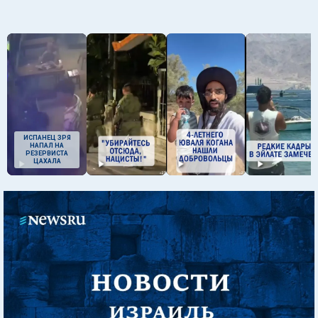
ИСПАНЕЦ ЗРЯ
НАПАЛ НА
РЕЗЕРВИСТА
ЦАХАЛА