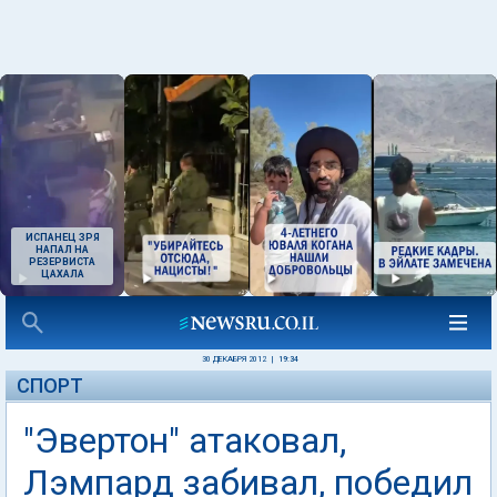
ИСПАНЕЦ ЗРЯ
НАПАЛ НА
РЕЗЕРВИСТА
ЦАХАЛА
30 ДЕКАБРЯ 2012
|
19:34
СПОРТ
"Эвертон" атаковал,
Лэмпард забивал, победил