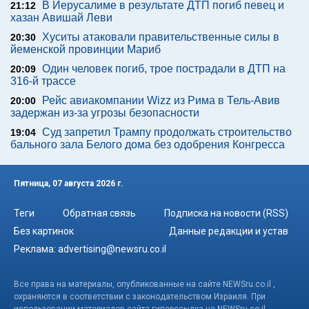
В Иерусалиме в результате ДТП погиб певец и
21:12
хазан Авишай Леви
Хуситы атаковали правительственные силы в
20:30
йеменской провинции Мариб
Один человек погиб, трое пострадали в ДТП на
20:09
316-й трассе
Рейс авиакомпании Wizz из Рима в Тель-Авив
20:00
задержан из-за угрозы безопасности
Суд запретил Трампу продолжать строительство
19:04
бального зала Белого дома без одобрения Конгресса
Пятница, 07 августа 2026 г.
Теги
Обратная связь
Подписка на новости (RSS)
Без картинок
Данные редакции и устав
Реклама:
advertising@newsru.co.il
Все права на материалы, опубликованные на сайте NEWSru.co.il ,
охраняются в соответствии с законодательством Израиля. При
использовании материалов сайта гиперссылка на NEWSru.co.il