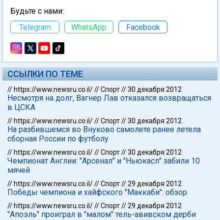
Будьте с нами:
Telegram
WhatsApp
Facebook
ССЫЛКИ ПО ТЕМЕ
//
https://www.newsru.co.il/
//
Спорт
//
30 декабря 2012
Несмотря на долг, Вагнер Лав отказался возвращаться
в ЦСКА
//
https://www.newsru.co.il/
//
Спорт
//
30 декабря 2012
На разбившемся во Внуково самолете ранее летела
сборная России по футболу
//
https://www.newsru.co.il/
//
Спорт
//
30 декабря 2012
Чемпионат Англии: "Арсенал" и "Ньюкасл" забили 10
мячей
//
https://www.newsru.co.il/
//
Спорт
//
29 декабря 2012
Победы чемпиона и хайфского "Маккаби": обзор
//
https://www.newsru.co.il/
//
Спорт
//
29 декабря 2012
"Апоэль" проиграл в "малом" тель-авивском дерби