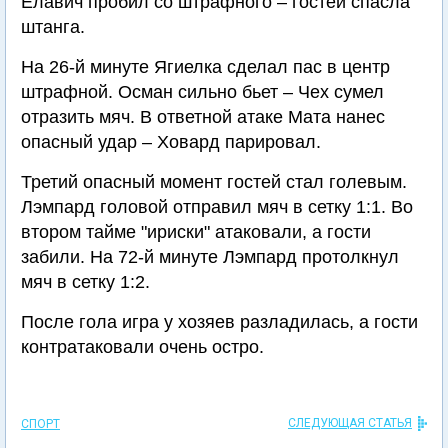
Елавич пробил со штрафного – гостей спасла
штанга.
На 26-й минуте Ягиелка сделал пас в центр
штрафной. Осман сильно бьет – Чех сумел
отразить мяч. В ответной атаке Мата нанес
опасный удар – Ховард парировал.
Третий опасный момент гостей стал голевым.
Лэмпард головой отправил мяч в сетку 1:1. Во
втором тайме "ириски" атаковали, а гости
забили. На 72-й минуте Лэмпард протолкнул
мяч в сетку 1:2.
После гола игра у хозяев разладилась, а гости
контратаковали очень остро.
СЛЕДУЮЩАЯ СТАТЬЯ
СПОРТ