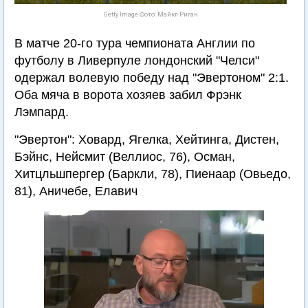
Getty Image Фото: Майкл Риган
В матче 20-го тура чемпионата Англии по
футболу в Ливерпуле лондонский "Челси"
одержал волевую победу над "Эвертоном" 2:1.
Оба мяча в ворота хозяев забил Фрэнк
Лэмпард.
"Эвертон": Ховард, Ягелка, Хейтинга, Дистен,
Бэйнс, Нейсмит (Веллиос, 76), Осман,
Хитцльшпергер (Баркли, 78), Пиенаар (Овьедо,
81), Аничебе, Елавич