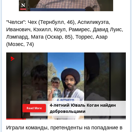
"Челси": Чех (Тернбулл, 46), Аспиликуэта,
Иванович, Кэхилл, Коул, Рамирес, Давид Луис,
Лэмпард, Мата (Оскар, 85), Торрес, Азар
(Мозес, 74)
4-летний Юваль Коган найден
Read More
добровольцами
Играли команды, претенденты на попадание в