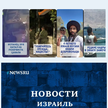
ИСПАНЕЦ ЗРЯ
НАПАЛ НА
РЕЗЕРВИСТА
ЦАХАЛА