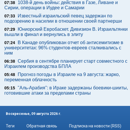
1038-й день войны: действия в Газе, Ливане и
07:38
Сирии, операции в Иудее и Самарии
Известный израильский певец задержан по
07:33
подозрению в насилии в отношении своей партнерши
Юниорский Евробаскет. Дивизион В. Израильтянки
07:29
вышли в финал и вернулись в элиту
В Канаде опубликован отчет об антисемитизме в
07:24
университетах: 96% студентов-евреев сталкивались с
ним
Сербия в сентябре планирует старт совместного с
06:38
Израилем производства БПЛА
Прогноз погоды в Израиле на 9 августа: жарко,
05:48
переменная облачность
"Аль-Арабия": в Ираке задержаны боевики-шииты,
05:15
готовившие атаки за пределами страны
Воскресенье, 09 августа 2026 г.
Теги
Обратная связь
Подписка на новости (RSS)