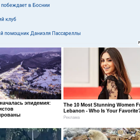
" побеждает в Боснии
ий клуб
ий помощник Даниэля Пассареллы
 началась эпидемия:
The 10 Most Stunning Women 
истов
Lebanon - Who Is Your Favorite
ированы
Реклама