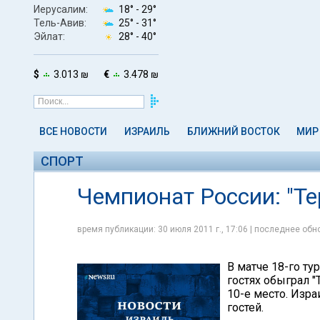
Иерусалим:
18° -
29°
Тель-Авив:
25° -
31°
Эйлат:
28° -
40°
$
3.013 ₪
€
3.478 ₪
ВСЕ НОВОСТИ
ИЗРАИЛЬ
БЛИЖНИЙ ВОСТОК
МИР
СПОРТ
Чемпионат России: "Те
время публикации: 30 июля 2011 г., 17:06 | последнее обно
В матче 18-го ту
гостях обыграл "
10-е место. Изра
гостей.