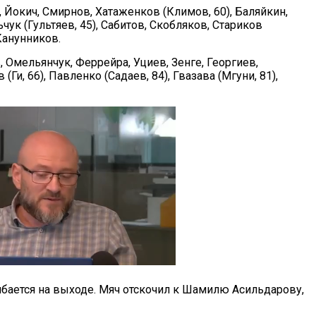
, Йокич, Смирнов, Хатаженков (Климов, 60), Баляйкин,
ук (Гультяев, 45), Сабитов, Скобляков, Стариков
 Канунников.
, Омельянчук, Феррейра, Уциев, Зенге, Георгиев,
(Ги, 66), Павленко (Садаев, 84), Гвазава (Мгуни, 81),
ибается на выходе. Мяч отскочил к Шамилю Асильдарову,