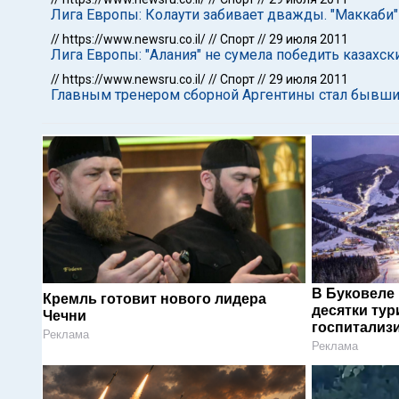
Лига Европы: Колаути забивает дважды. "Маккаби
//
https://www.newsru.co.il/
//
Спорт
//
29 июля 2011
Лига Европы: "Алания" не сумела победить казахск
//
https://www.newsru.co.il/
//
Спорт
//
29 июля 2011
Главным тренером сборной Аргентины стал бывш
В Буковеле
Кремль готовит нового лидера
десятки тур
Чечни
госпитализ
Реклама
Реклама