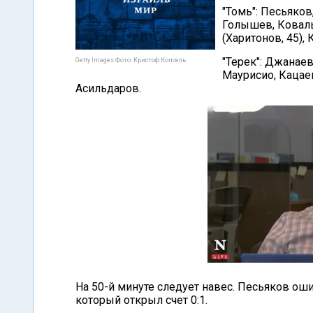
"Томь": Песьяков
Голышев, Ковальч
(Харитонов, 45),
"Терек": Джанаев
Getty Images Фото: Кристоф Копсель
Маурисио, Кацаев 
Асильдаров.
На 50-й минуте следует навес. Песьяков ош
который открыл счет 0:1.