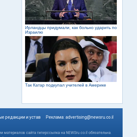
е редакции и устав
Реклама:
advertising@newsru.co.il
и материалов сайта гиперссылка на NEWSru.co.il обязательна.