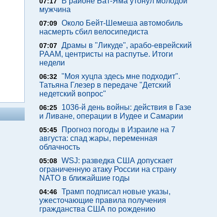
В районе Бат-Яма утонул молодой
07:17
мужчина
Около Бейт-Шемеша автомобиль
07:09
насмерть сбил велосипедиста
Драмы в "Ликуде", арабо-еврейский
07:07
РААМ, центристы на распутье. Итоги
недели
"Моя хуцпа здесь мне подходит".
06:32
Татьяна Глезер в передаче "Детский
недетский вопрос"
1036-й день войны: действия в Газе
06:25
и Ливане, операции в Иудее и Самарии
Прогноз погоды в Израиле на 7
05:45
августа: спад жары, переменная
облачность
WSJ: разведка США допускает
05:08
ограниченную атаку России на страну
NATO в ближайшие годы
Трамп подписал новые указы,
04:46
ужесточающие правила получения
гражданства США по рождению