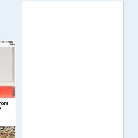
From
?