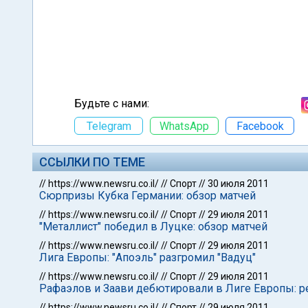
Будьте с нами:
Telegram
WhatsApp
Facebook
ССЫЛКИ ПО ТЕМЕ
//
https://www.newsru.co.il/
//
Спорт
//
30 июля 2011
Сюрпризы Кубка Германии: обзор матчей
//
https://www.newsru.co.il/
//
Спорт
//
29 июля 2011
"Металлист" победил в Луцке: обзор матчей
//
https://www.newsru.co.il/
//
Спорт
//
29 июля 2011
Лига Европы: "Апоэль" разгромил "Вадуц"
//
https://www.newsru.co.il/
//
Спорт
//
29 июля 2011
Рафаэлов и Заави дебютировали в Лиге Европы: р
//
https://www.newsru.co.il/
//
Спорт
//
29 июля 2011