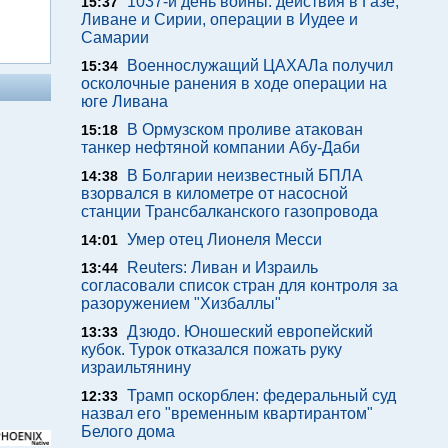
1037-й день войны: действия в Газе,
15:37
Ливане и Сирии, операции в Иудее и
Самарии
Военнослужащий ЦАХАЛа получил
15:34
осколочные ранения в ходе операции на
юге Ливана
В Ормузском проливе атакован
15:18
танкер нефтяной компании Абу-Даби
В Болгарии неизвестный БПЛА
14:38
взорвался в километре от насосной
станции Трансбалканского газопровода
Умер отец Лионеля Месси
14:01
Reuters: Ливан и Израиль
13:44
согласовали список стран для контроля за
разоружением "Хизбаллы"
Дзюдо. Юношеский европейский
13:33
кубок. Турок отказался пожать руку
израильтянину
Трамп оскорблен: федеральный суд
12:33
назвал его "временным квартирантом"
Белого дома