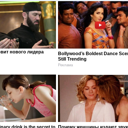
овит нового лидера
Bollywood’s Boldest Dance Sce
Still Trending
Реклама
nary drink is the secret to
Почему женщины издают звук