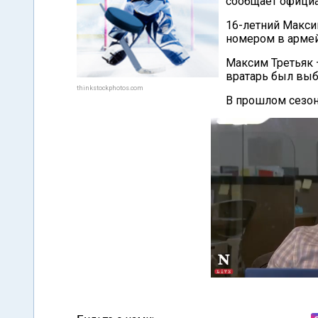
сообщает официа
16-летний Макси
номером в армей
Максим Третьяк 
вратарь был выб
thinkstockphotos.com
В прошлом сезоне