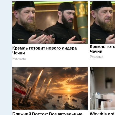
Кремль гот
Кремль готовит нового лидера
Чечни
Чечни
Реклама
Реклама
Ближний Восток: Все актуальные
Why this ordi