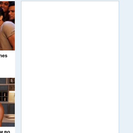
nes
и во