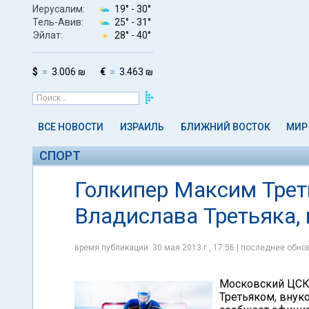
Иерусалим:
19° -
30°
Тель-Авив:
25° -
31°
Эйлат:
28° -
40°
$
3.006 ₪
€
3.463 ₪
ВСЕ НОВОСТИ
ИЗРАИЛЬ
БЛИЖНИЙ ВОСТОК
МИР
СПОРТ
Голкипер Максим Треть
Владислава Третьяка,
время публикации: 30 мая 2013 г., 17:56 | последнее обнов
Московский ЦСКА
Третьяком, внук