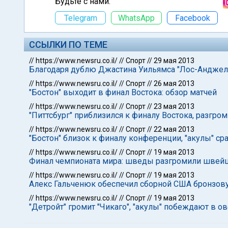
Будьте с нами:
Telegram
WhatsApp
Facebook
ССЫЛКИ ПО ТЕМЕ
//
https://www.newsru.co.il/
//
Спорт
//
29 мая 2013
Благодаря дублю Джастина Уильямса "Лос-Анджел
//
https://www.newsru.co.il/
//
Спорт
//
26 мая 2013
"Бостон" выходит в финал Востока: обзор матчей
//
https://www.newsru.co.il/
//
Спорт
//
23 мая 2013
"Питтсбург" приблизился к финалу Востока, разгром
//
https://www.newsru.co.il/
//
Спорт
//
22 мая 2013
"Бостон" близок к финалу конференции, "акулы" ср
//
https://www.newsru.co.il/
//
Спорт
//
19 мая 2013
Финал чемпионата мира: шведы разгромили швей
//
https://www.newsru.co.il/
//
Спорт
//
19 мая 2013
Алекс Гальченюк обеспечил сборной США бронзов
//
https://www.newsru.co.il/
//
Спорт
//
19 мая 2013
"Детройт" громит "Чикаго", "акулы" побеждают в о