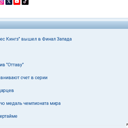
ес Кингз" вышел в Финал Запада
ив "Оттаву"
авнивают счет в серии
царцев
ую медаль чемпионата мира
вертайме