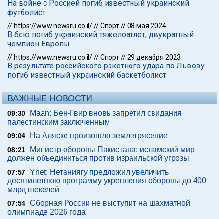
На войне с Россией погиб известный украинский
футболист
//
https://www.newsru.co.il/
//
Спорт
//
08 мая 2024
В бою погиб украинский тяжелоатлет, двукратный
чемпион Европы
//
https://www.newsru.co.il/
//
Спорт
//
29 декабря 2023
В результате российского ракетного удара по Львову
погиб известный украинский баскетболист
ВАЖНЫЕ НОВОСТИ
Maan: Бен-Гвир вновь запретил свидания
09:30
палестинским заключенным
На Аляске произошло землетрясение
09:04
Министр обороны Пакистана: исламский мир
08:21
должен объединиться против израильской угрозы
Ynet: Нетаниягу предложил увеличить
07:57
десятилетнюю программу укрепления обороны до 400
млрд шекелей
Сборная России не выступит на шахматной
07:54
олимпиаде 2026 года