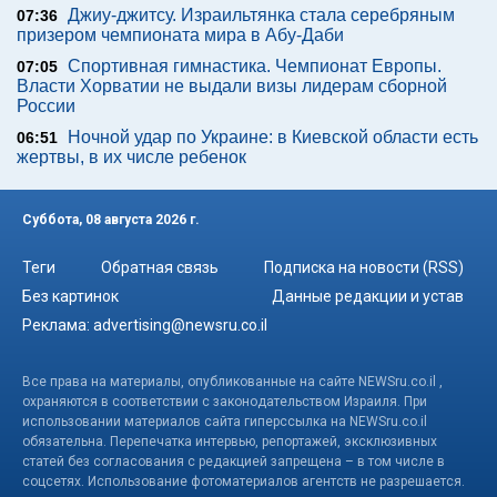
Джиу-джитсу. Израильтянка стала серебряным
07:36
призером чемпионата мира в Абу-Даби
Спортивная гимнастика. Чемпионат Европы.
07:05
Власти Хорватии не выдали визы лидерам сборной
России
Ночной удар по Украине: в Киевской области есть
06:51
жертвы, в их числе ребенок
Суббота, 08 августа 2026 г.
Теги
Обратная связь
Подписка на новости (RSS)
Без картинок
Данные редакции и устав
Реклама:
advertising@newsru.co.il
Все права на материалы, опубликованные на сайте NEWSru.co.il ,
охраняются в соответствии с законодательством Израиля. При
использовании материалов сайта гиперссылка на NEWSru.co.il
обязательна. Перепечатка интервью, репортажей, эксклюзивных
статей без согласования с редакцией запрещена – в том числе в
соцсетях. Использование фотоматериалов агентств не разрешается.