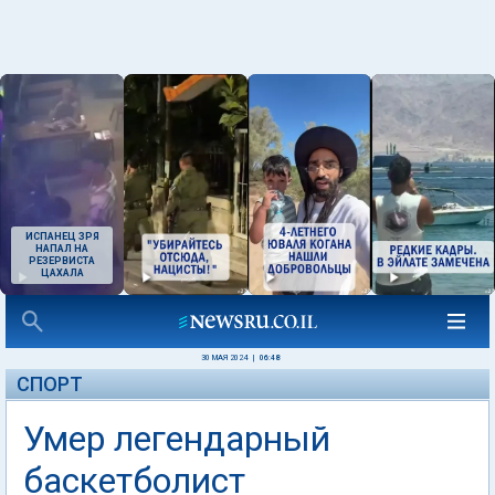
ИСПАНЕЦ ЗРЯ
НАПАЛ НА
РЕЗЕРВИСТА
ЦАХАЛА
30 МАЯ 2024
|
06:48
СПОРТ
Умер легендарный
баскетболист