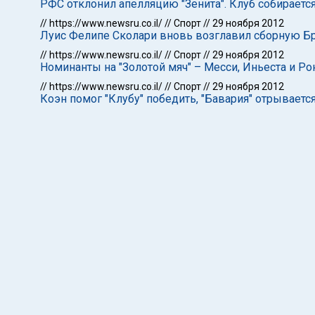
РФС отклонил апелляцию "Зенита". Клуб собираетс
//
https://www.newsru.co.il/
//
Спорт
//
29 ноября 2012
Луис Фелипе Сколари вновь возглавил сборную Б
//
https://www.newsru.co.il/
//
Спорт
//
29 ноября 2012
Номинанты на "Золотой мяч" – Месси, Иньеста и Ро
//
https://www.newsru.co.il/
//
Спорт
//
29 ноября 2012
Коэн помог "Клубу" победить, "Бавария" отрывается