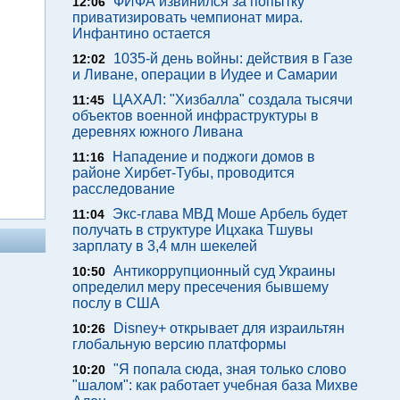
ФИФА извинился за попытку
12:06
приватизировать чемпионат мира.
Инфантино остается
1035-й день войны: действия в Газе
12:02
и Ливане, операции в Иудее и Самарии
ЦАХАЛ: "Хизбалла" создала тысячи
11:45
объектов военной инфраструктуры в
деревнях южного Ливана
Нападение и поджоги домов в
11:16
районе Хирбет-Тубы, проводится
расследование
Экс-глава МВД Моше Арбель будет
11:04
получать в структуре Ицхака Тшувы
зарплату в 3,4 млн шекелей
Антикоррупционный суд Украины
10:50
определил меру пресечения бывшему
послу в США
Disney+ открывает для израильтян
10:26
глобальную версию платформы
"Я попала сюда, зная только слово
10:20
"шалом": как работает учебная база Михве