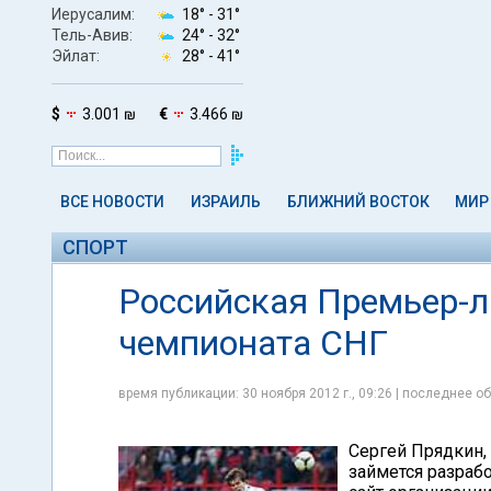
Иерусалим:
18° -
31°
Тель-Авив:
24° -
32°
Эйлат:
28° -
41°
$
3.001 ₪
€
3.466 ₪
ВСЕ НОВОСТИ
ИЗРАИЛЬ
БЛИЖНИЙ ВОСТОК
МИР
СПОРТ
Российская Премьер-л
чемпионата СНГ
время публикации: 30 ноября 2012 г., 09:26 | последнее об
Сергей Прядкин,
займется разраб