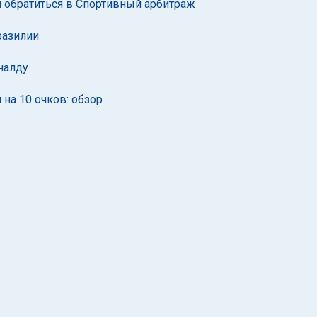
я обратиться в Спортивный арбитраж
разилии
налду
 на 10 очков: обзор