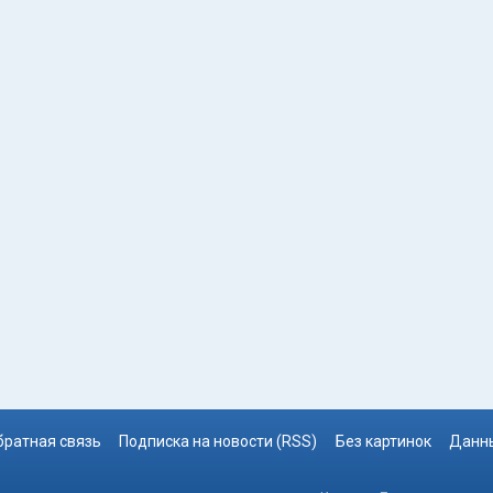
братная связь
Подписка на новости (RSS)
Без картинок
Данны