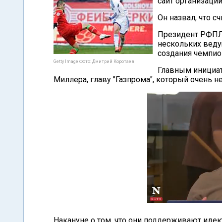
сайт организации
Он назвал, что с
Президент РФПЛ 
нескольких веду
создания чемпио
Getty Image Фото: Дмитрий Коротаев
Главным инициат
Миллера, главу "Газпрома", который очень 
Накануне о том, что они поддерживают иде