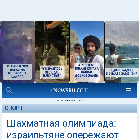
ИСПАНЕЦ ЗРЯ
НАПАЛ НА
РЕЗЕРВИСТА
ЦАХАЛА
30 СЕНТЯБРЯ 2018
|
13:40
СПОРТ
Шахматная олимпиада:
израильтяне опережают