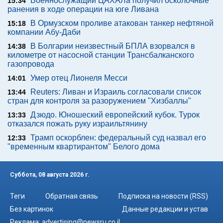
Военнослужащий ЦАХАЛа получил осколочные
15:34
ранения в ходе операции на юге Ливана
В Ормузском проливе атакован танкер нефтяной
15:18
компании Абу-Даби
В Болгарии неизвестный БПЛА взорвался в
14:38
километре от насосной станции Трансбалканского
газопровода
Умер отец Лионеля Месси
14:01
Reuters: Ливан и Израиль согласовали список
13:44
стран для контроля за разоружением "Хизбаллы"
Дзюдо. Юношеский европейский кубок. Турок
13:33
отказался пожать руку израильтянину
Трамп оскорблен: федеральный суд назвал его
12:33
"временным квартирантом" Белого дома
Суббота, 08 августа 2026 г.
Теги
Обратная связь
Подписка на новости (RSS)
Без картинок
Данные редакции и устав
Реклама:
advertising@newsru.co.il