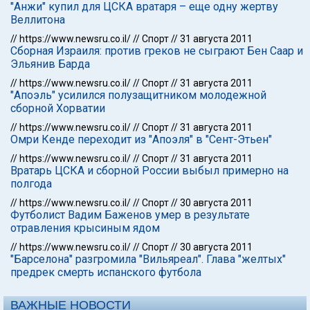
"Анжи" купил для ЦСКА вратаря – еще одну жертву
Веллитона
//
https://www.newsru.co.il/
//
Спорт
//
31 августа 2011
Сборная Израиля: против греков не сыграют Бен Саар и
Эльянив Барда
//
https://www.newsru.co.il/
//
Спорт
//
31 августа 2011
"Апоэль" усилился полузащитником молодежной
сборной Хорватии
//
https://www.newsru.co.il/
//
Спорт
//
31 августа 2011
Омри Кенде переходит из "Апоэля" в "Сент-Этьен"
//
https://www.newsru.co.il/
//
Спорт
//
31 августа 2011
Вратарь ЦСКА и сборной России выбыл примерно на
полгода
//
https://www.newsru.co.il/
//
Спорт
//
30 августа 2011
Футболист Вадим Баженов умер в результате
отравления крысиным ядом
//
https://www.newsru.co.il/
//
Спорт
//
30 августа 2011
"Барселона" разгромила "Вильяреал". Глава "желтых"
предрек смерть испанского футбола
ВАЖНЫЕ НОВОСТИ