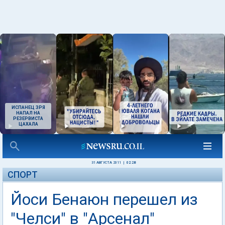
ИСПАНЕЦ ЗРЯ
НАПАЛ НА
РЕЗЕРВИСТА
ЦАХАЛА
31 АВГУСТА 2011
|
02:28
СПОРТ
Йоси Бенаюн перешел из
"Челси" в "Арсенал"