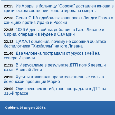
Из Арары в больницу "Сорока" доставлен юноша в
23:25
критическом состоянии, констатирована смерть
Сенат США одобрил законопроект Линдси Грэма о
22:38
санкциях против Ирана и России
1036-й день войны: действия в Газе, Ливане и
22:35
Сирии, операции в Иудее и Самарии
ЦАХАЛ объяснил, почему не сообщил об атаке
22:12
беспилотника "Хизбаллы" на юге Ливана
Два человека пострадали от укусов змей на
21:40
севере Израиля
В Иерусалиме в результате ДТП погиб певец и
21:12
хазан Авишай Леви
Хуситы атаковали правительственные силы в
20:30
йеменской провинции Мариб
Один человек погиб, трое пострадали в ДТП на
20:09
316-й трассе
Суббота, 08 августа 2026 г.