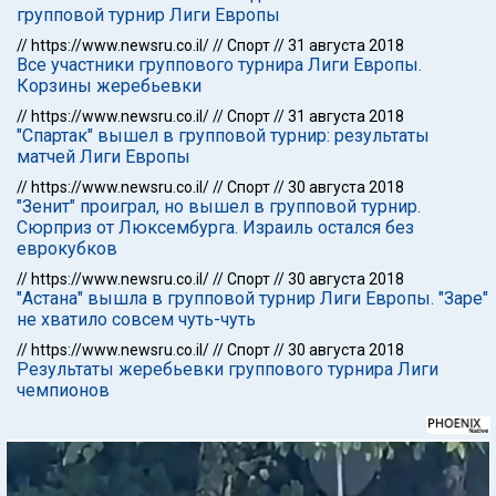
групповой турнир Лиги Европы
//
https://www.newsru.co.il/
//
Спорт
//
31 августа 2018
Все участники группового турнира Лиги Европы.
Корзины жеребьевки
//
https://www.newsru.co.il/
//
Спорт
//
31 августа 2018
"Спартак" вышел в групповой турнир: результаты
матчей Лиги Европы
//
https://www.newsru.co.il/
//
Спорт
//
30 августа 2018
"Зенит" проиграл, но вышел в групповой турнир.
Сюрприз от Люксембурга. Израиль остался без
еврокубков
//
https://www.newsru.co.il/
//
Спорт
//
30 августа 2018
"Астана" вышла в групповой турнир Лиги Европы. "Заре"
не хватило совсем чуть-чуть
//
https://www.newsru.co.il/
//
Спорт
//
30 августа 2018
Результаты жеребьевки группового турнира Лиги
чемпионов