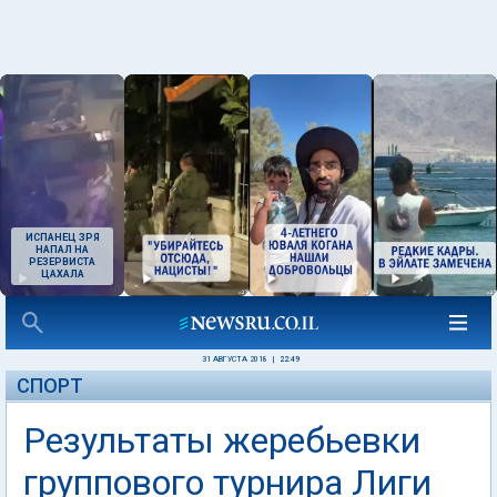
ИСПАНЕЦ ЗРЯ
НАПАЛ НА
РЕЗЕРВИСТА
ЦАХАЛА
31 АВГУСТА 2018
|
22:49
СПОРТ
Результаты жеребьевки
группового турнира Лиги