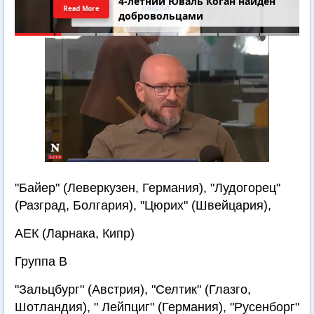
4-летний Юваль Коган найден
Read More
добровольцами
"Байер" (Леверкузен, Германия), "Лудогорец"
(Разград, Болгария), "Цюрих" (Швейцария),
АЕК (Ларнака, Кипр)
Группа B
"Зальцбург" (Австрия), "Селтик" (Глазго,
Шотландия), " Лейпциг" (Германия), "Русенборг"