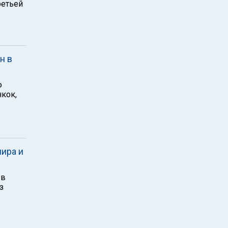
ретьей
н в
ю
кок,
ира и
 в
з