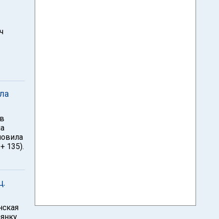
ч
ла
 в
ла
новила
+ 135).
ц.
нская
аянку