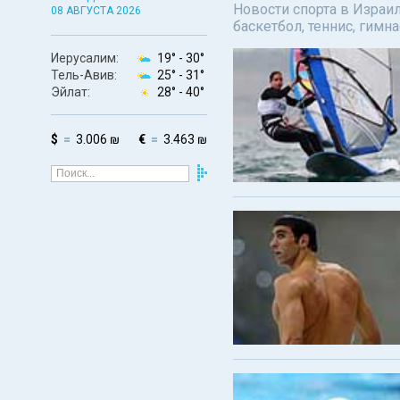
Новости спорта в Израил
08 АВГУСТА 2026
баскетбол, теннис, гимн
Иерусалим:
19° -
30°
Тель-Авив:
25° -
31°
Эйлат:
28° -
40°
$
3.006 ₪
€
3.463 ₪