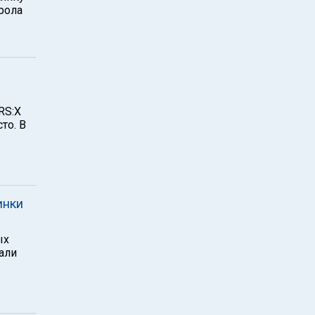
рола
RS:X
то. В
инки
ых
али