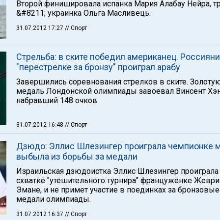
Второй финишировала испанка Мария Алабау Нейра, т
&#8211; украинка Ольга Масливець.
31.07.2012 17:27
// Спорт
Стрельба: в ските победил американец. Россияни
"перестрелке за бронзу" проиграл арабу
Завершились соревнования стрелков в ските. Золоту
медаль Лондонской олимпиады завоевал Винсент Хэн
набравший 148 очков.
31.07.2012 16:48
// Спорт
Дзюдо: Эллис Шлезингер проиграла чемпионке м
выбыла из борьбы за медали
Израильская дзюдоистка Эллис Шлезингер проиграла
схватке "утешительного турнира" француженке Жеври
Эмане, и не примет участие в поединках за бронзовые
медали олимпиады.
31.07.2012 16:37
// Спорт