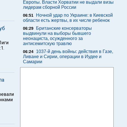
Европы. Власти Хорватии не выдали визы
лидерам сборной России
Ночной удар по Украине: в Киевской
06:51
области есть жертвы, в их числе ребенок
уб
Британские консерваторы
06:29
выдвинули на выборы бывшего
неонациста, осужденного за
Лиги
антисемитскую травлю
1.
1037-й день войны: действия в Газе,
06:24
Ливане и Сирии, операции в Иудее и
Самарии
ла
оевали
онками