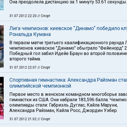
Она преодолела дистанцию за 1 минуту 53.61 секунды.
31.07.2012 22:20
// Спорт
Лига чемпионов: киевское "Динамо" победило кл
Рональда Кумана
В первом матче третьего квалификационного раунда 
чемпионов киевское "Динамо" обыграло "Фейенорд" 2:
Победный гол забил Идейе Браун во второй половине
второго тайма.
31.07.2012 22:07
// Спорт
Спортивная гимнастика: Александра Райзман ста
олимпийской чемпионкой
Первое место в женском командном многоборье зав
гимнастки из США. Они набрали 183,596 балла. Чемпи
олимпиады стали: Габриэль Дуглас, Кайла Маруни,
Александра Райзман, Кайла Росс, Джордин Уэбер.
31.07.2012 21:02
// Спорт