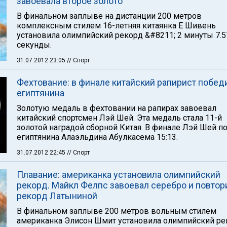
завоевала второе золото
В финальном заплыве на дистанции 200 метров
комплексным стилем 16-летняя китаянка Е Шивень
установила олимпийский рекорд &#8211; 2 минуты 7.5
секунды.
31.07.2012 23:05
// Спорт
Фехтование: в финале китайский рапирист побед
египтянина
Золотую медаль в фехтовании на рапирах завоевал
китайский спортсмен Лэй Шей. Эта медаль стала 11-й
золотой наградой сборной Китая. В финале Лэй Шей п
египтянина Алаэльдина Абулкасема 15:13.
31.07.2012 22:45
// Спорт
Плавание: американка установила олимпийский
рекорд. Майкл Фелпс завоевал серебро и повтор
рекорд Латыниной
В финальном заплыве 200 метров вольным стилем
американка Элисон Шмит установила олимпийский ре