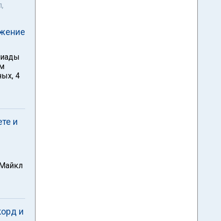
,
ижение
пиады
ом
ых, 4
те и
 Майкл
корд и