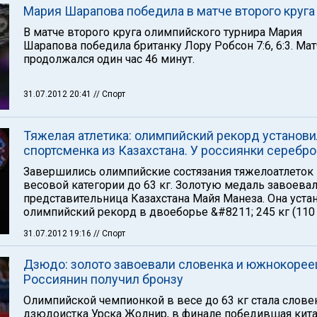
Мария Шарапова победила в матче второго круга
В матче второго круга олимпийского турнира Мария
Шарапова победила британку Лору Робсон 7:6, 6:3. Мат
продолжался один час 46 минут.
31.07.2012 20:41
// Спорт
Тяжелая атлетика: олимпийский рекорд установи
спортсменка из Казахстана. У россиянки серебро
Завершились олимпийские состязания тяжелоатлеток
весовой категории до 63 кг. Золотую медаль завоева
представительница Казахстана Майя Манеза. Она уста
олимпийский рекорд в двоеборье &#8211; 245 кг (110 
31.07.2012 19:16
// Спорт
Дзюдо: золото завоевали словенка и южнокорее
Россиянин получил бронзу
Олимпийской чемпионкой в весе до 63 кг стала слове
дзюдоистка Урска Жолнир, в финале победившая кит