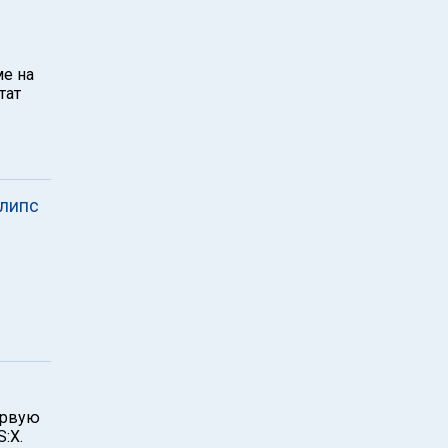
ме на
тат
илипс
ервую
:X.