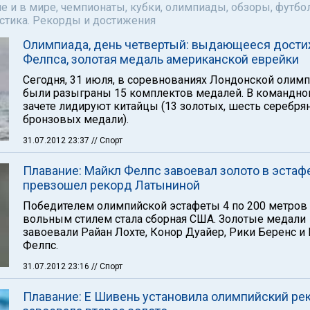
е и в мире, чемпионаты, кубки, олимпиады, обзоры, футбол
астика. Рекорды и достижения
Олимпиада, день четвертый: выдающееся дост
Фелпса, золотая медаль американской еврейки
Сегодня, 31 июля, в соревнованиях Лондонской олим
были разыграны 15 комплектов медалей. В командн
зачете лидируют китайцы (13 золотых, шесть серебрян
бронзовых медали).
31.07.2012 23:37
// Спорт
Плавание: Майкл Фелпс завоевал золото в эстафе
превзошел рекорд Латыниной
Победителем олимпийской эстафеты 4 по 200 метров
вольным стилем стала сборная США. Золотые медали
завоевали Райан Лохте, Конор Дуайер, Рики Беренс и
Фелпс.
31.07.2012 23:16
// Спорт
Плавание: Е Шивень установила олимпийский ре