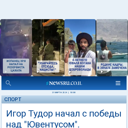
ИСПАНЕЦ ЗРЯ
НАПАЛ НА
РЕЗЕРВИСТА
ЦАХАЛА
31 МАРТА 2024
|
10:08
СПОРТ
Игор Тудор начал с победы
над "Ювентусом".