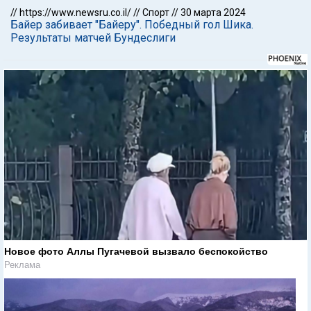
//
https://www.newsru.co.il/
//
Спорт
//
30 марта 2024
Байер забивает "Байеру". Победный гол Шика.
Результаты матчей Бундеслиги
Новое фото Аллы Пугачевой вызвало беспокойство
Реклама