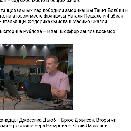
зон – седьмое место в общем зачете.
 танцевальных пар победили американцы Танит Белбин и
о, на втором месте французы Натали Пешале и Фабиан
ем итальянцы Федерика Файела и Масимо Скалли.
 Екатерина Рублева – Иван Шеффер заняла восьмое
 канадцы Джессика Дьюб – Брюс Дэвисон. Вторыми
ьими – россияне Вера Базарова – Юрий Ларионов.