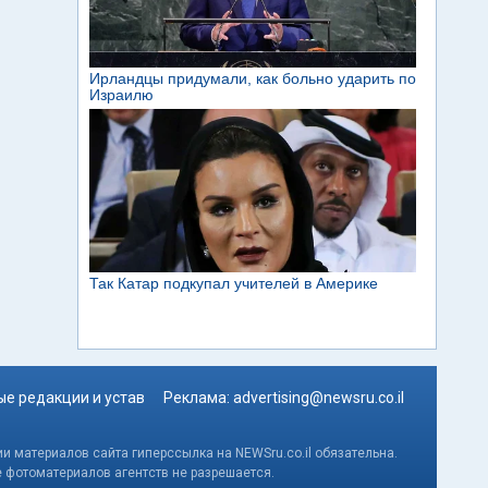
е редакции и устав
Реклама:
advertising@newsru.co.il
и материалов сайта гиперссылка на NEWSru.co.il обязательна.
е фотоматериалов агентств не разрешается.