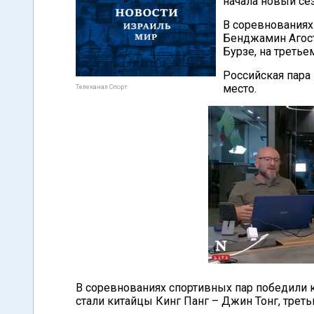
начала новый се
В соревнованиях
Бенджамин Агост
Бурзе, на треть
Российская пара
место.
Телеканал Спорт
В соревнованиях спортивных пар победили
стали китайцы Кинг Панг – Джин Тонг, трет