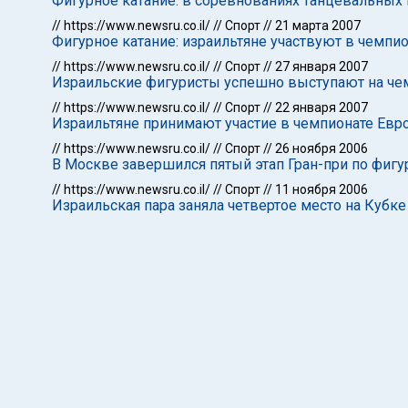
Фигурное катание: в соревнованиях танцевальных 
//
https://www.newsru.co.il/
//
Спорт
//
21 марта 2007
Фигурное катание: израильтяне участвуют в чемпио
//
https://www.newsru.co.il/
//
Спорт
//
27 января 2007
Израильские фигуристы успешно выступают на че
//
https://www.newsru.co.il/
//
Спорт
//
22 января 2007
Израильтяне принимают участие в чемпионате Евр
//
https://www.newsru.co.il/
//
Спорт
//
26 ноября 2006
В Москве завершился пятый этап Гран-при по фиг
//
https://www.newsru.co.il/
//
Спорт
//
11 ноября 2006
Израильская пара заняла четвертое место на Кубк