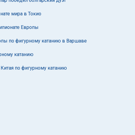
пар победил болгарский дуэт
нате мира в Токио
мпионате Европы
опы по фигурному катанию в Варшаве
урному катанию
е Китая по фигурному катанию