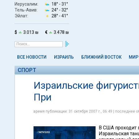
Иерусалим:
18° -
31°
Тель-Авив:
24° -
32°
Эйлат:
28° -
41°
$
3.013 ₪
€
3.478 ₪
ВСЕ НОВОСТИ
ИЗРАИЛЬ
БЛИЖНИЙ ВОСТОК
МИР
СПОРТ
Израильские фигуристы
При
время публикации: 31 октября 2007 г., 06:49 | последнее о
В США проходит 
Израильская тан