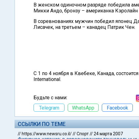
В женском одиночном разряде победила ам
Микки Андо, бронзу – американка Кэролайн 
В соревнованиях мужчин победил японец Да
Лисачек, на третьем – канадец Патрик Чен.
С 1 по 4 ноября в Квебеке, Канада, состоитс
International.
Будьте с нами:
Telegram
WhatsApp
Facebook
ССЫЛКИ ПО ТЕМЕ
//
https://www.newsru.co.il/
//
Спорт
//
24 марта 2007