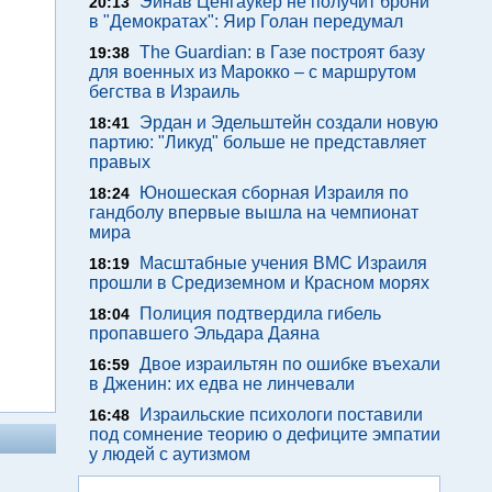
Эйнав Ценгаукер не получит брони
20:13
в "Демократах": Яир Голан передумал
The Guardian: в Газе построят базу
19:38
для военных из Марокко – с маршрутом
бегства в Израиль
Эрдан и Эдельштейн создали новую
18:41
партию: "Ликуд" больше не представляет
правых
Юношеская сборная Израиля по
18:24
гандболу впервые вышла на чемпионат
мира
Масштабные учения ВМС Израиля
18:19
прошли в Средиземном и Красном морях
Полиция подтвердила гибель
18:04
пропавшего Эльдара Даяна
Двое израильтян по ошибке въехали
16:59
в Дженин: их едва не линчевали
Израильские психологи поставили
16:48
под сомнение теорию о дефиците эмпатии
у людей с аутизмом