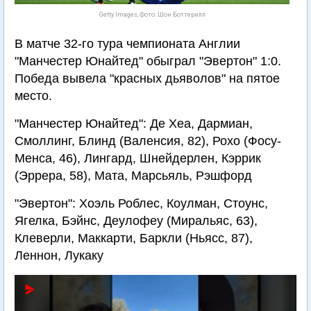
Getty Images, Фото: Шон Боттерилл
В матче 32-го тура чемпионата Англии
"Манчестер Юнайтед" обыграл "Эвертон" 1:0.
Победа вывела "красных дьяволов" на пятое
место.
"Манчестер Юнайтед": Де Хеа, Дармиан,
Смоллинг, Блинд (Валенсия, 82), Рохо (Фосу-
Менса, 46), Лингард, Шнейдерлен, Кэррик
(Эррера, 58), Мата, Марсьяль, Рэшфорд
"Эвертон": Хоэль Роблес, Коулман, Стоунс,
Ягелка, Бэйнс, Деулофеу (Миральяс, 63),
Клеверли, Маккарти, Баркли (Ньясс, 87),
Леннон, Лукаку