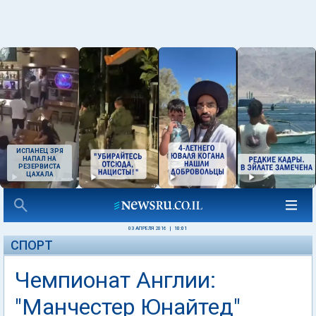
ИСПАНЕЦ ЗРЯ
НАПАЛ НА
РЕЗЕРВИСТА
ЦАХАЛА
03 АПРЕЛЯ 2016
|
10:01
СПОРТ
Чемпионат Англии:
"Манчестер Юнайтед"