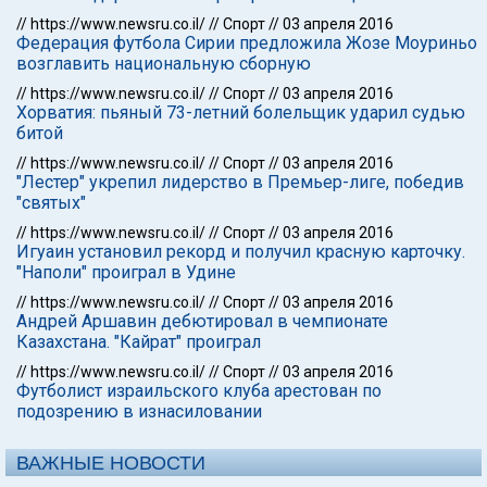
//
https://www.newsru.co.il/
//
Спорт
//
03 апреля 2016
Федерация футбола Сирии предложила Жозе Моуриньо
возглавить национальную сборную
//
https://www.newsru.co.il/
//
Спорт
//
03 апреля 2016
Хорватия: пьяный 73-летний болельщик ударил судью
битой
//
https://www.newsru.co.il/
//
Спорт
//
03 апреля 2016
"Лестер" укрепил лидерство в Премьер-лиге, победив
"святых"
//
https://www.newsru.co.il/
//
Спорт
//
03 апреля 2016
Игуаин установил рекорд и получил красную карточку.
"Наполи" проиграл в Удине
//
https://www.newsru.co.il/
//
Спорт
//
03 апреля 2016
Андрей Аршавин дебютировал в чемпионате
Казахстана. "Кайрат" проиграл
//
https://www.newsru.co.il/
//
Спорт
//
03 апреля 2016
Футболист израильского клуба арестован по
подозрению в изнасиловании
ВАЖНЫЕ НОВОСТИ