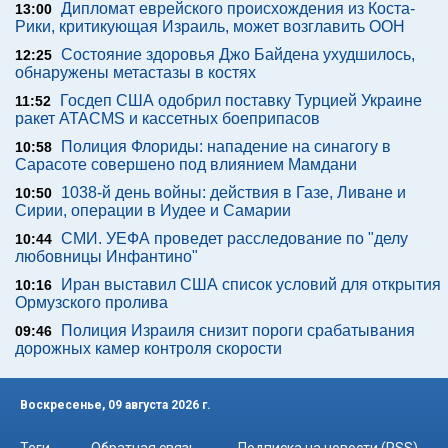
Дипломат еврейского происхождения из Коста-
13:00
Рики, критикующая Израиль, может возглавить ООН
Состояние здоровья Джо Байдена ухудшилось,
12:25
обнаружены метастазы в костях
Госдеп США одобрил поставку Турцией Украине
11:52
ракет ATACMS и кассетных боеприпасов
Полиция Флориды: нападение на синагогу в
10:58
Сарасоте совершено под влиянием Мамдани
1038-й день войны: действия в Газе, Ливане и
10:50
Сирии, операции в Иудее и Самарии
СМИ. УЕФА проведет расследование по "делу
10:44
любовницы Инфантино"
Иран выставил США список условий для открытия
10:16
Ормузского пролива
Полиция Израиля снизит пороги срабатывания
09:46
дорожных камер контроля скорости
Воскресенье, 09 августа 2026 г.
Теги
Обратная связь
Подписка на новости (RSS)