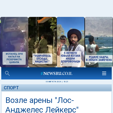
ИСПАНЕЦ ЗРЯ
НАПАЛ НА
РЕЗЕРВИСТА
ЦАХАЛА
03 АВГУСТА 2024
|
10:21
СПОРТ
Возле арены "Лос-
Анджелес Лейкерс"