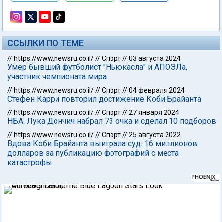
ССЫЛКИ ПО ТЕМЕ
//
https://www.newsru.co.il/
//
Спорт
//
03 августа 2024
Умер бывший футболист "Ньюкасла" и АПОЭЛа,
участник чемпионата мира
//
https://www.newsru.co.il/
//
Спорт
//
04 февраля 2024
Стефен Карри повторил достижение Коби Брайанта
//
https://www.newsru.co.il/
//
Спорт
//
27 января 2024
НБА. Лука Дончич набрал 73 очка и сделал 10 подборов
//
https://www.newsru.co.il/
//
Спорт
//
25 августа 2022
Вдова Коби Брайанта выиграла суд. 16 миллионов
долларов за публикацию фотографий с места
катастрофы